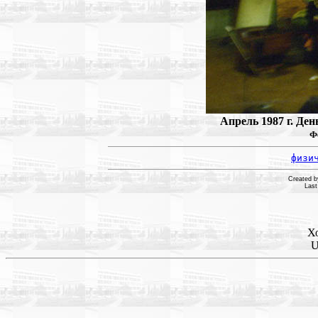
Апрель 1987 г. Де
Ф
физи
Created 
Last
Х
U