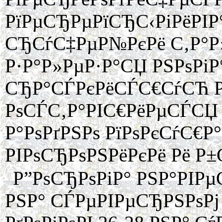
РїРµСЂРµРїСЂС‹РіРёРІ
СЂСѓС‡РµР№РєРё С‚Р°Р»
Р·Р°Р»РµР·Р°СЏ РЅРѕРіР°
СЂР°СЃРєРёСЃС€СѓСЋ Р
РѕСЃС‚Р°РІС€РёРµСЃСЏ
Р°РѕРґРЅРѕ РїРѕРєСѓС€
РІРѕСЂРѕРЅРёРєРё Рё Р
Р”РѕСЂРѕРіР° РЅР°РІР
РЅР° СЃРµРІРµСЂРЅРѕРј 