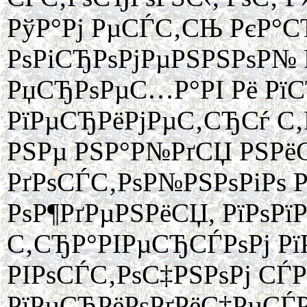
РўР°Рј РµСЃС‚СЊ РєР
РѕРіСЂРѕРјРµРЅРЅРѕР№ 
РџСЂРѕРµС…Р°РІ Рё РїС
РїРµСЂРёРјРµС‚СЂСѓ С‚
РЅРµ РЅР°Р№РґСЏ РЅРёС
РґРѕСЃС‚РѕР№РЅРѕРіРѕ 
РѕР¶РґРµРЅРёСЏ, РїРѕР
С‚СЂР°РІРµСЂСЃРѕРј РїР
РІРѕСЃС‚РѕС‡РЅРѕРј СЃР
РїРµСЂРёРѕРґРёС‡РµСЃР