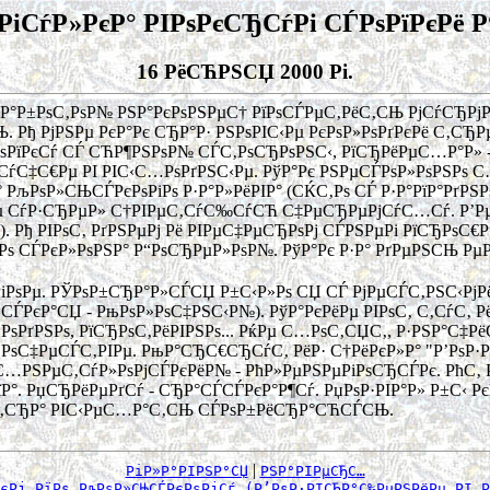
РіСѓР»РєР° РІРѕРєСЂСѓРі СЃРѕРїРєРё
16 РёСЋРЅСЏ 2000 Рі.
Р°Р±РѕС‚РѕР№ РЅР°РєРѕРЅРµС† РїРѕСЃРµС‚РёС‚СЊ РјСѓСЂР
Њ. Рђ РјРЅРµ РєР°Рє СЂР°Р· РЅРѕРІС‹Рµ РєРѕР»РѕРґРєРё С‚
РєСѓ СЃ СЋР¶РЅРѕР№ СЃС‚РѕСЂРѕРЅС‹, РїСЂРёРµС…Р°Р» - Р
 Р»СѓС‡С€Рµ РІ РІС‹С…РѕРґРЅС‹Рµ. РўР°Рє РЅРµСЃРѕР»РѕРЅРѕ
 РљРѕР»СЊСЃРєРѕРіРѕ Р·Р°Р»РёРІР° (СЌС‚Рѕ СЃ Р·Р°РїР°РґР
Рµ СѓР·СЂРµР» С†РІРµС‚СѓС‰СѓСЋ С‡РµСЂРµРјСѓС…Сѓ. Р’Рµ
Рђ РІРѕС‚ РґРЅРµРј Рё РІРµС‡РµСЂРѕРј СЃРЅРµРі РїСЂРѕС€Рµ
Рѕ СЃРєР»РѕРЅР° Р“РѕСЂРµР»РѕР№. РўР°Рє Р·Р° РґРµРЅСЊ 
РіРѕРµ. РЎРѕР±СЂР°Р»СЃСЏ Р±С‹Р»Рѕ СЏ СЃ РјРµСЃС‚РЅС‹РјР
СЃРєР°СЏ - РњРѕР»РѕС‡РЅС‹Р№). РўР°РєРёРµ РІРѕС‚ С‚СѓС‚ 
РѕРґРЅРѕ, РїСЂРѕС‚РёРІРЅРѕ... РќРµ С…РѕС‚СЏС‚, Р·РЅР°С‡Р
ЅРѕС‡РµСЃС‚РІРµ. РњР°СЂС€СЂСѓС‚ РёР· С†РёРєР»Р° "Р’РѕР
ЂС…РЅРµС‚СѓР»РѕРјСЃРєРёР№ - РћР»РµРЅРµРіРѕСЂСЃРє. РћС
. РџСЂРёРµРґСѓ - СЂР°СЃСЃРєР°Р¶Сѓ. РџРѕР·РІР°Р» Р±С‹ Рє
ѓС‚СЂР° РІС‹РµС…Р°С‚СЊ СЃРѕР±РёСЂР°СЋСЃСЊ.
|
РіР»Р°РІРЅР°СЏ
РЅР°РІРµСЂС…
єРј РїРѕ РљРѕР»СЊСЃРєРѕРјСѓ (Р’РѕР·РІСЂР°С‰РµРЅРёРµ РІ Р