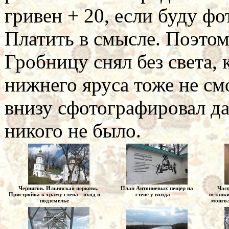
гривен + 20, если буду фо
Платить в смысле. Поэтом
Гробницу снял без света, 
нижнего яруса тоже не см
внизу сфотографировал да
никого не было.
Чернигов. Ильинская церковь.
План Антониевых пещер на
Часо
Пристройка к храму слева - вход в
стене у входа
останк
подземелье
монгол