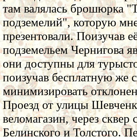
там валялась брошюрка "
подземелий", которую мн
презентовали. Поизучав е
подземельем Чернигова я
они доступны для турысто
поизучав бесплатную же с
минимизировать отклонен
Проезд от улицы Шевченк
веломагазин, через сквер 
Белинского и Толстого. П