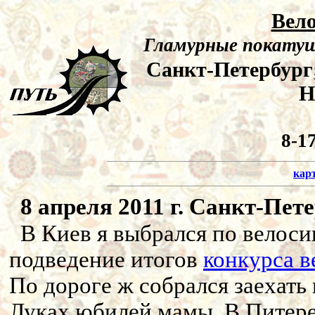
Вело
Гламурные покатушк
Санкт-Петербург;
Н
8-17
кар
8 апреля 2011 г. Санкт-Пете
В Киев я выбрался по велоси
подведение итогов
конкурса в
По дороге ж собрался заехать
Луках юбилей мамы. В Питере 