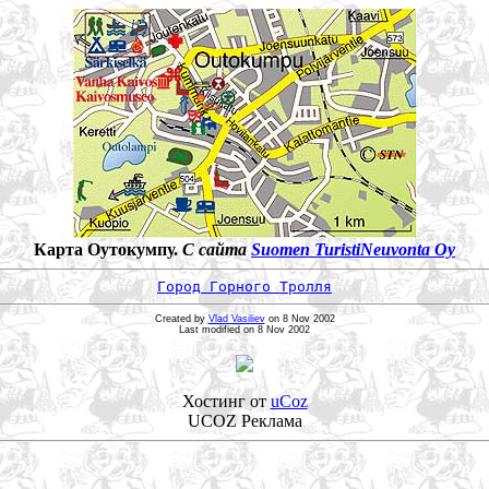
Карта Оутокумпу.
С сайта
Suomen TuristiNeuvonta Oy
Город Горного Тролля
Created by
Vlad Vasiliev
on 8 Nov 2002
Last modified on 8 Nov 2002
Хостинг от
uCoz
UCOZ Реклама