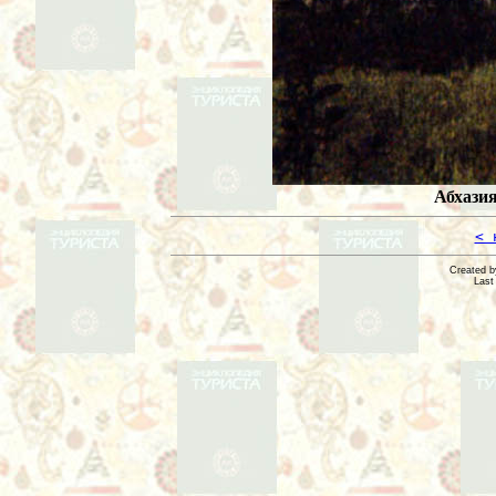
Абхазия
< 
Created 
Last