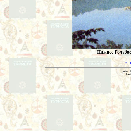
Нижнее Голубое
< 
Created 
Las