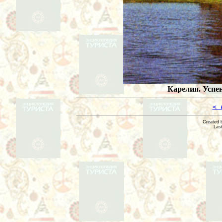
Карелия. Успен
< 
Created 
Las