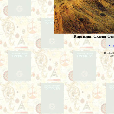
Киргизия. Скалы Сем
< 
Created 
Las