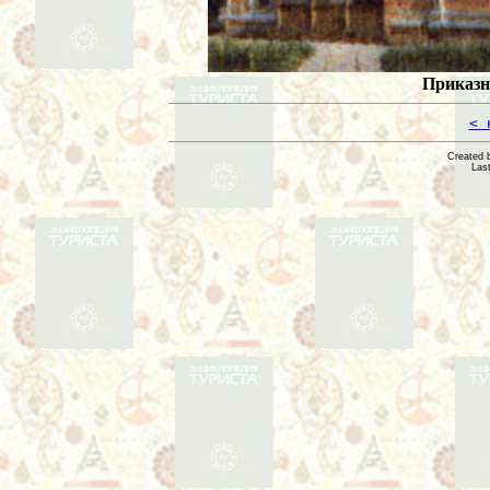
Приказн
< 
Created 
Las