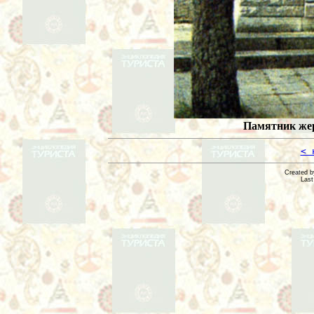
Памятник жер
< 
Created 
Last