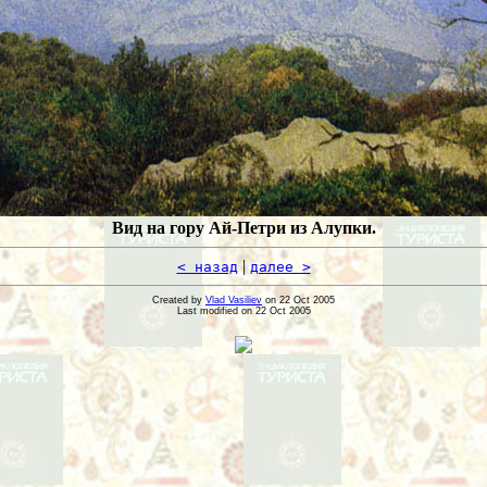
Вид на гору Ай-Петри из Алупки.
|
< назад
далее >
Created by
Vlad Vasiliev
on 22 Oct 2005
Last modified on 22 Oct 2005