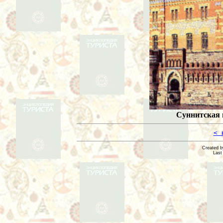
Суннитская 
< 
Created 
Last