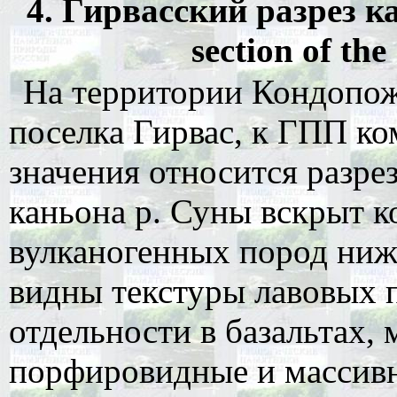
4. Гирвасский разрез к
section of th
На территории Кондопож
поселка Гирвас, к ГПП ко
значения относится разре
каньона р. Суны вскрыт к
вулканогенных пород ниж
видны текстуры лавовых 
отдельности в базальтах,
порфировидные и массивн