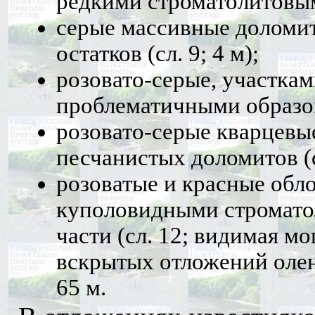
редкими строматолитовыми
серые массивные доломи
остатков (сл. 9; 4 м);
розовато-серые, участка
проблематичными образова
розовато-серые кварцевы
песчанистых доломитов (сл
розоватые и красные об
куполовидными стромато
части (сл. 12; видимая м
вскрытых отложений олен
65 м.