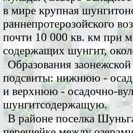
в мире крупная шунгитон
раннепротерозойского воз
почти 10 000 кв. км при 
содержащих шунгит, окол
Образования заонежской 
подсвиты: нижнюю - оса
и верхнюю - осадочно-ву
шунгитсодержащую.
В районе поселка Шуньга
перешейке между озерами