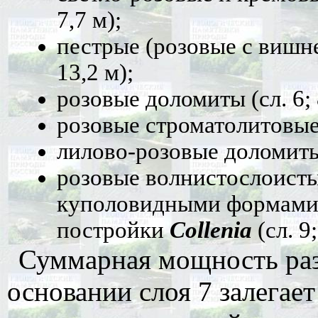
7,7 м);
пестрые (розовые с вишн
13,2 м);
розовые доломиты (сл. 6; 
розовые строматолитовые 
лилово-розовые доломиты (
розовые волнистослоист
куполовидными формами 
постройки
Collenia
(сл. 9
Суммарная мощность разр
основании слоя 7 залегает