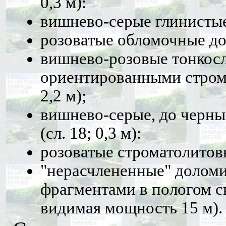
0,3 м):
вишнево-серые глинистые 
розоватые обломочные дол
вишнево-розовые тонкосл
ориентированными строма
2,2 м);
вишнево-серые, до черны
(сл. 18; 0,3 м):
розоватые строматолитовы
"нерасчлененные" доломи
фрагментами в пологом с
видимая мощность 15 м).