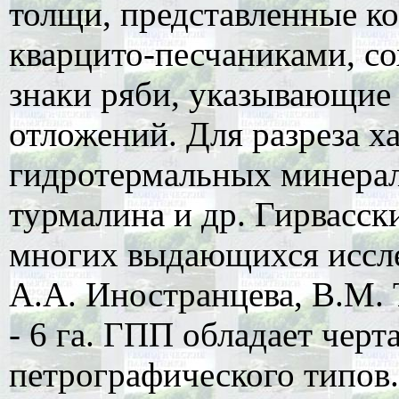
толщи, представленные ко
кварцито-песчаниками, с
знаки ряби, указывающие
отложений. Для разреза х
гидротермальных минерало
турмалина и др. Гирвасск
многих выдающихся исслед
А.А. Иностранцева, В.М. 
- 6 га. ГПП обладает чер
петрографического типов.