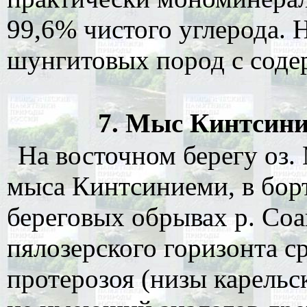
99,6% чистого углерода. 
шунгитовых пород с соде
7. Мыс Кинтсини
На восточном берегу оз.
мыса Кинтсиниеми, в борт
береговых обрывах р. Со
пялозерского горизонта с
протерозоя (низы карельс