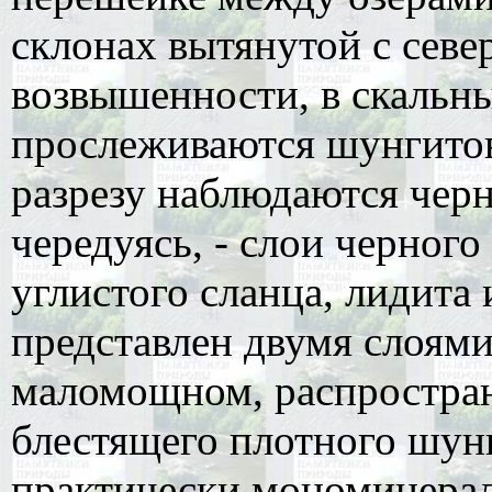
склонах вытянутой с севе
возвышенности, в скальн
прослеживаются шунгитов
разрезу наблюдаются черн
чередуясь, - слои черног
углистого сланца, лидита
представлен двумя слоями
маломощном, распростра
блестящего плотного шунг
практически мономинерал