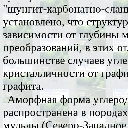
"шунгит-карбонатно-слан
установлено, что структур
зависимости от глубины 
преобразований, в этих о
большинстве случаев угле
кристалличности от графи
графита.
Аморфная форма углерод
распространена в порода
мульды (Северо-Западное