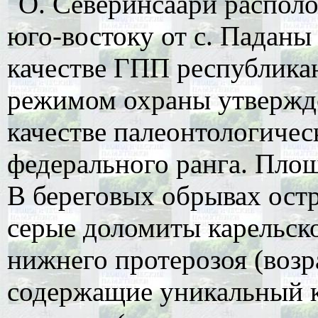
О. Северинсаари располож
юго-востоку от с. Паданы
качестве ГПП республикан
режимом охраны утвержден
качестве палеонтологиче
федерального ранга. Площа
В береговых обрывах остр
серые доломиты карельско
нижнего протерозоя (возра
содержащие уникальный 