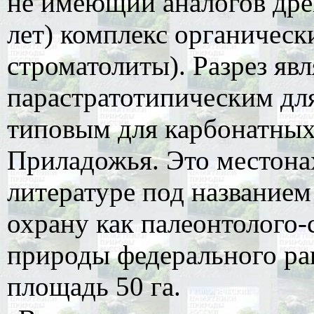
не имеющий аналогов дре
лет) комплекс органическ
строматолиты). Разрез явл
парастратотипическим для
типовым для карбонатных
Приладожья. Это местона
литературе под названием
охрану как палеонтолого
природы федерального ра
площадь 50 га.