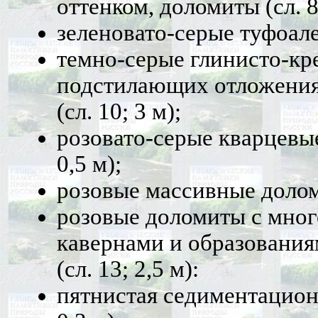
оттенком, доломиты (сл. 8;
зеленовато-серые туфоалев
темно-серые глинисто-кр
подстилающих отложения
(сл. 10; 3 м);
розовато-серые кварцевые
0,5 м);
розовые массивные доломи
розовые доломиты с мно
кавернами и образовани
(сл. 13; 2,5 м):
пятнистая седиментационн