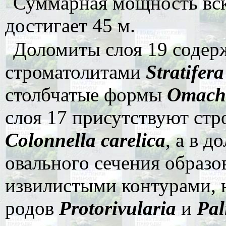
Суммарная мощность вск
достигает 45 м.
Доломиты слоя 19 содер
строматолитами
Stratifera
столбчатые формы
Omacht
слоя 17 присутствуют ст
Colonnella carelica
, а в д
овального сечения образов
извилистыми контурами,
родов
Protorivularia
и
Pal