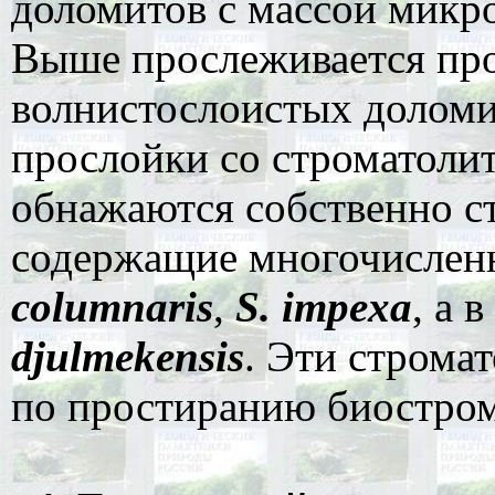
доломитов с массой мик
Выше прослеживается прос
волнистослоистых доломи
прослойки со строматол
обнажаются собственно с
содержащие многочислен
columnaris
,
S. impexa
, а 
djulmekensis
. Эти строма
по простиранию биостром