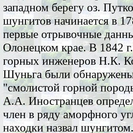
западном берегу оз. Путк
шунгитов начинается в 178
первые отрывочные данны
Олонецком крае. В 1842 г
горных инженеров Н.К. К
Шуньга были обнаружены
"смолистой горной породы
А.А. Иностранцев опреде
член в ряду аморфного уг
находки назвал шунгитом.