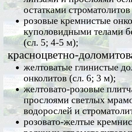
остатками строматолитов и
розовые кремнистые онко
куполовидными телами б
(сл. 5; 4-5 м);
красноцветно-доломитов
желтоватые глинистые до
онколитов (сл. 6; 3 м);
желтовато-розовые плит
прослоями светлых мрамо
водорослей и строматолит
розовато-желтые кремнис