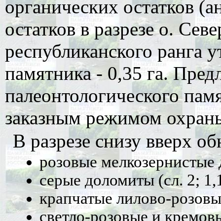
органических остатков (а
остатков в разрезе о. Сев
республиканского ранга у
памятника - 0,35 га. Предл
палеонтологического памя
заказным режимом охран
В разрезе снизу вверх о
розовые мелкозернистые д
серые доломиты (сл. 2; 1,1
крапчатые лилово-розовые
светло-розовые и кремовы