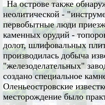
На острове также обнару
неолитической - "инструм
первобытные люди приезжа
каменных орудий - топоров
долот, шлифовальных плит 
производилась добыча изв
"железоделательных" завод
создано специальное камн
Оленьеостровские известко
месторождение было практ