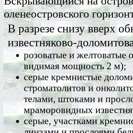
Вскрывающийся на острове
оленеостровского горизонт
В разрезе снизу вверх о
известняково-доломитова
розоватые и желтоватые 
видимая мощность 2 м);
серые кремнистые долом
строматолитов и онколит
телами, штоками и просл
мраморовидных известняко
серые, участками кремни
линзами и прослоями бел