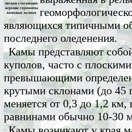
песков слагающих
верхние горизонты
геоморфологическо
камовых холмов
являющихся типичными об
последнего оледенения.
Камы представляют собой
куполов, часто с плоским
превышающими определенн
крутыми склонами (до 45 
меняется от 0,3 до 1,2 к
равнинами обычно 10-30 м
Камы возникают у края м