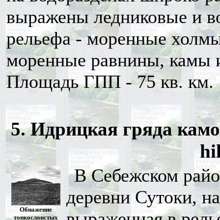
выражены ледниковые и в
рельефа - моренные холмы
моренные равнины, камы 
Площадь ГПП - 75 кв. км.
5. Идрицкая гряда камо
hi
В Себежском район
деревни Сутоки, на
Обнажение
выраженная в рель
тонкослоистых