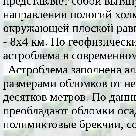
представляет собой вытя
направлении пологий хол
окружающей плоской равн
- 8х4 км. По геофизичес
астроблема в современном
Астроблема заполнена а
размерами обломков от н
десятков метров. По данн
преобладают обломки оса
полимиктовые брекчии, с