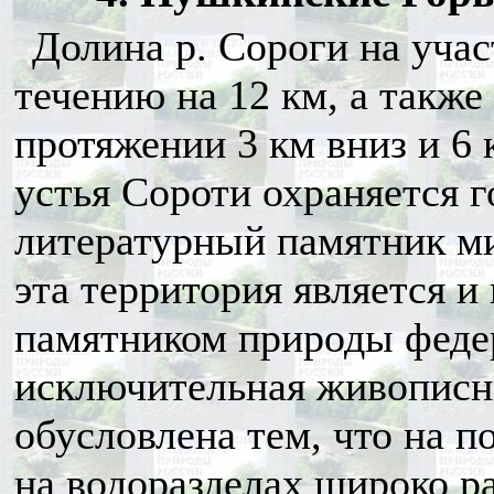
Долина р. Сороги на учас
течению на 12 км, а также
протяжении 3 км вниз и 6 
устья Сороти охраняется г
литературный памятник ми
эта территория является 
памятником природы федер
исключительная живописн
обусловлена тем, что на п
на водоразделах широко р