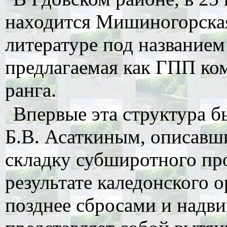
находится Мишиногорская
литературе под названием
предлагаемая как ГПП ко
ранга.
Впервые эта структура бы
Б.В. Асаткиным, описавш
складку субширотного пр
результате каледонского 
позднее сбросами и надв