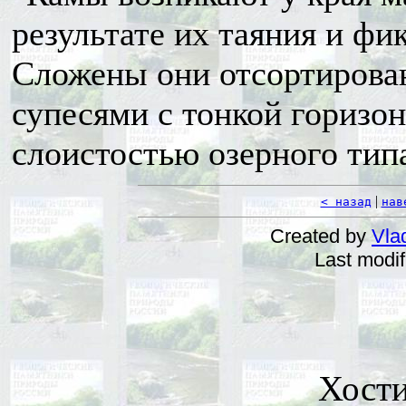
результате их таяния и ф
Сложены они отсортирова
супесями с тонкой горизо
слоистостью озерного типа
|
< назад
нав
Created by
Vla
Last modi
Хост