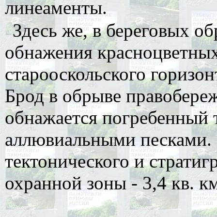
линеаменты.
Здесь же, в береговых о
обнажения красноцветных
старооскольского горизон
Брод в обрыве правобере
обнажается погребенный
аллювиальными песками. 
тектонического и стратиг
охранной зоны - 3,4 кв. к