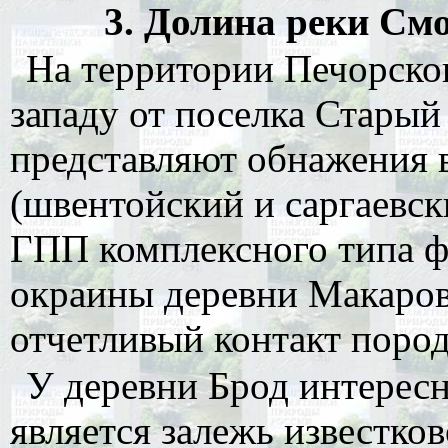
3. Долина реки Смо
На территории Печорского
западу от поселка Старый
представляют обнажения 
(швентойский и саргаевс
ГПП комплексного типа ф
окраины деревни Макаро
отчетливый контакт пород
У деревни Брод интерес
является залежь известко