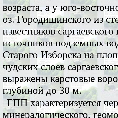
возраста, а у юго-восточ
оз. Городищинского из с
известняков саргаевского
источников подземных во
Старого Изборска на площ
чудских слоев саргаевско
выражены карстовые воро
глубиной до 30 м.
ГПП характеризуется чер
минералогического, геом