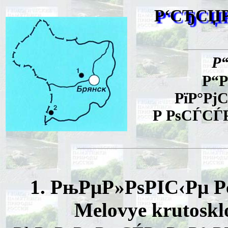
Р‘СЂСЏР
Р“
Р“Р
РїР°Рј
Р РѕСЃСЃР
1. РњРµР»РѕРІС‹Рµ 
Melovye krutosklo