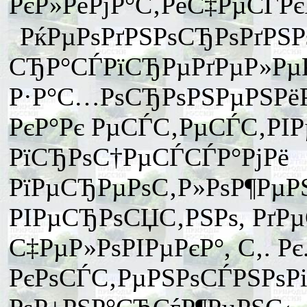
РєР»РёРјР°С‚РёС‡РµСЃР
РќРµРѕРґРЅРѕСЂРѕРґРЅР
СЂР°СЃРїСЂРµРґРµР»РµР
Р·Р°С…РѕСЂРѕРЅРµРЅРёР
РєР°Рє РµСЃС‚РµСЃС‚РІР
РїСЂРѕС†РµСЃСЃР°РјРё
РїРµСЂРµРѕС‚Р»РѕР¶РµРЅ
РІРµСЂРѕСЏС‚РЅРѕ, Рґ
С‡РµР»РѕРІРµРєР°, С‚. Рє
РєРѕСЃС‚РµРЅРѕСЃРЅРѕРі