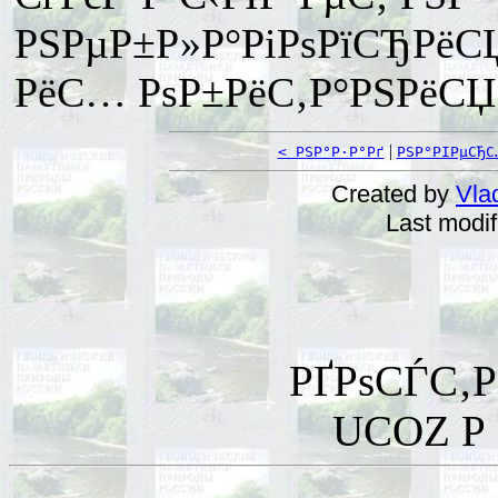
РЅРµР±Р»Р°РіРѕРїСЂРёС
РёС… РѕР±РёС‚Р°РЅРёСЏ
|
< РЅР°Р·Р°Рґ
РЅР°РІРµСЂС
Created by
Vla
Last modi
РҐРѕСЃС‚Р
UCOZ Р 