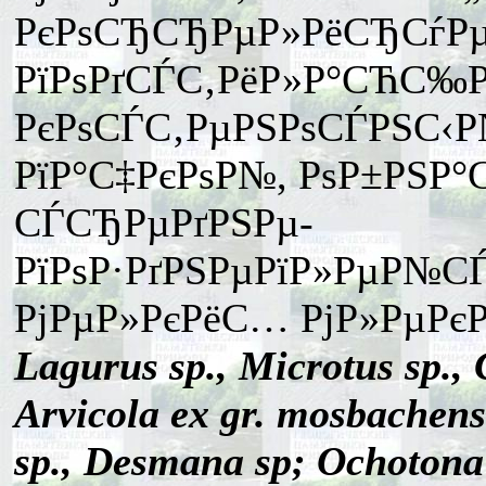
РєРѕСЂСЂРµР»РёСЂСѓР
РїРѕРґСЃС‚РёР»Р°СЋС‰
РєРѕСЃС‚РµРЅРѕСЃРЅС‹Р
РїР°С‡РєРѕР№, РѕР±РЅР°
СЃСЂРµРґРЅРµ-
РїРѕР·РґРЅРµРїР»РµР№С
РјРµР»РєРёС… РјР»РµР
Lagurus sp., Microtus sp., 
Arvicola ex gr. mosbachens
sp., Desmana sp; Ochotona