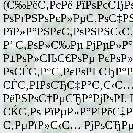
(С‰РёС‚РєРё РїРѕРєСЂР
РѕРґРЅРѕРєР»РµС‚РѕС‡
РїР»Р°РЅРєС‚РѕРЅРЅС‹С
Р’ С‚РѕР»С‰Рµ РјРµР»Р
Р±РѕР»СЊС€РѕРµ РєРѕР»
РѕСЃС‚Р°С‚РєРѕРІ СЂР°
СЃС‚РІРѕСЂС‡Р°С‚С‹С… 
РёРЅРѕС†РµСЂР°РјРѕРІ. 
СЌС‚Рѕ РїРµР»Р°РіРёС‡
С‚РµРїР»С‹С… РјРѕСЂР