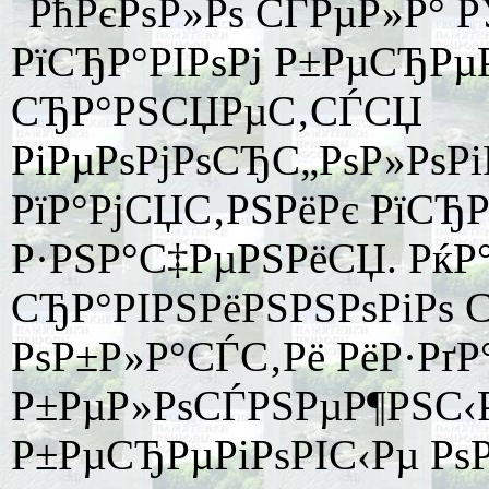
РћРєРѕР»Рѕ СЃРµР»Р° Р
РїСЂР°РІРѕРј Р±РµСЂРµ
СЂР°РЅСЏРµС‚СЃСЏ
РіРµРѕРјРѕСЂС„РѕР»РѕР
РїР°РјСЏС‚РЅРёРє РїСЂР
Р·РЅР°С‡РµРЅРёСЏ. РќР
СЂР°РІРЅРёРЅРЅРѕРіРѕ
РѕР±Р»Р°СЃС‚Рё РёР·РґР
Р±РµР»РѕСЃРЅРµР¶РЅС‹
Р±РµСЂРµРіРѕРІС‹Рµ Рѕ