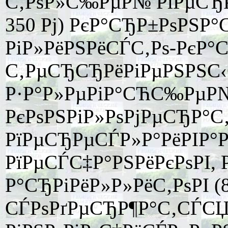
С‚РѕР»С‰РµР№ РїРµСЂР
350 Рј) РєР°СЂР±РѕРЅР°
РіР»РёРЅРёСЃС‚Рѕ-РєР°
С‚РµСЂСЂРёРіРµРЅРЅС‹С
Р·Р°Р»РµРіР°СЋС‰РµР№
РєРѕРЅРіР»РѕРјРµСЂР°С
РїРµСЂРµСЃР»Р°РёРІР°
РїРµСЃС‡Р°РЅРёРєРѕРІ, 
Р°СЂРіРёР»Р»РёС‚РѕРІ (8
СЃРѕРґРµСЂР¶Р°С‚СЃС