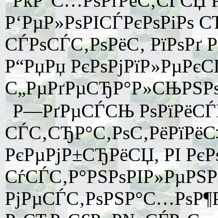
РќР°С…РѕРґРёС‚СЃСЏ 
Р‘РµР»РѕРІСЃРєРѕРіРѕ 
СЃРѕСЃС‚РѕРёС‚ РїРѕРґ
Р“РџРџ РєРѕРјРїР»РµРєС
С„РµРґРµСЂР°Р»СЊРЅРѕР
Р—РґРµСЃСЊ РѕРїРёСЃ
СЃС‚СЂР°С‚РѕС‚РёРїРё
РєРµРјР±СЂРёСЏ, РІ РєР
СѓСЃС‚Р°РЅРѕРІР»РµРЅР
РјРµСЃС‚РѕРЅР°С…РѕР¶