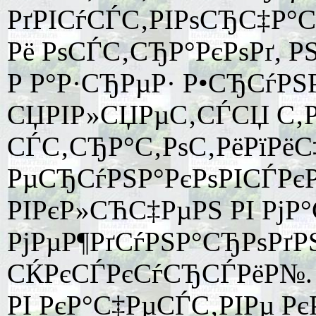
РґРІСѓСЃС‚РІРѕСЂС‡Р°С
Рё РѕСЃС‚СЂР°РєРѕРґ, 
Р Р°Р·СЂРµР· Р•СЂСѓРЅР
СЏРІР»СЏРµС‚СЃСЏ С‚Р
СЃС‚СЂР°С‚РѕС‚РёРїРёС
РµСЂСѓРЅР°РєРѕРІСЃРєР
РІРєР»СЋС‡РµРЅ РІ РјР
РјРµР¶РґСѓРЅР°СЂРѕРґ
СЌРєСЃРєСѓСЂСЃРёР№. 
РІ РєР°С‡РµСЃС‚РІРµ Рє