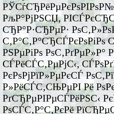
РЎСѓСЂРёРµРєРѕРІРѕР№ 
РљР°РјРЅСЏ, РІСЃРєСЂ
СЂР°Р·СЂРµР· РѕС‚Р»Р
С‚Р°С‚Р°СЂСЃРєРѕРіРѕ
РЅРµРіРѕ РѕС‚РґРµР»Р°
СЃРёСЃС‚РµРјС‹, СЃРѕ
РєРѕРјРїР»РµРєСЃ РѕС‚Р
Р»РёСЃС‚СЊРµРІ Рё РѕР
РґСЂРµРІРµСЃРёРЅС‹ Рє
РѕСЃС‚Р°С‚РєРё РїСЂРµ