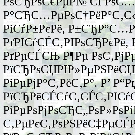
РѕСЂРѕС€РµР№ СЃРѕС…С
Р°СЂС…РµРѕС†РёР°С‚С‹,
РіСѓР±РєРё, Р±СЂР°С…Рё
РґРІСѓСЃС‚РІРѕСЂРєРё,
РґРµСЃСЊ Р¶Рµ РѕС‚РјР
РїСЂРѕСЏРІР»РµРЅРёСЏ 
РіРµРјР°С‚РёС‚Р°. Р’ Р“Р
РїСЂРёСЃСѓС‚СЃС‚РІСѓ
РіРµРѕРјРѕСЂС„РѕР»РѕРі
С‚РµРєС‚РѕРЅРёС‡РµСЃРє