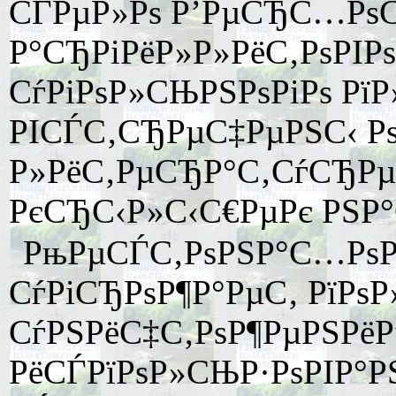
СЃРµР»Рѕ Р’РµСЂС…РѕС‚
Р°СЂРіРёР»Р»РёС‚РѕРІР
СѓРіРѕР»СЊРЅРѕРіРѕ РїР
РІСЃС‚СЂРµС‡РµРЅС‹ Рѕ
Р»РёС‚РµСЂР°С‚СѓСЂРµ 
РєСЂС‹Р»С‹С€РµРє РЅР
РњРµСЃС‚РѕРЅР°С…РѕР
СѓРіСЂРѕР¶Р°РµС‚ РїРѕР
СѓРЅРёС‡С‚РѕР¶РµРЅРёР
РёСЃРїРѕР»СЊР·РѕРІР°РЅ