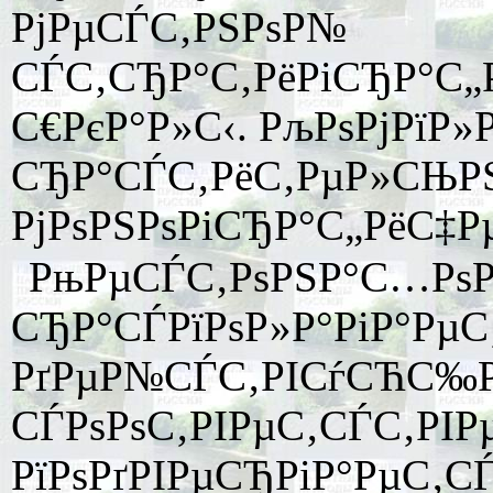
РјРµСЃС‚РЅРѕР№
СЃС‚СЂР°С‚РёРіСЂР°С„
С€РєР°Р»С‹. РљРѕРјРїР»
СЂР°СЃС‚РёС‚РµР»СЊРЅ
РјРѕРЅРѕРіСЂР°С„РёС‡Р
РњРµСЃС‚РѕРЅР°С…РѕР
СЂР°СЃРїРѕР»Р°РіР°РµС
РґРµР№СЃС‚РІСѓСЋС‰Р
СЃРѕРѕС‚РІРµС‚СЃС‚РІР
РїРѕРґРІРµСЂРіР°РµС‚С