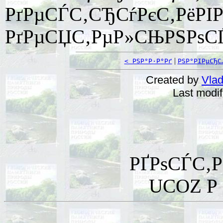
РґРµСЃС‚СЂСѓРєС‚РёРІ
РґРµСЏС‚РµР»СЊРЅРѕСЃС
|
< РЅР°Р·Р°Рґ
РЅР°РІРµСЂС
Created by
Vlad
Last modi
РҐРѕСЃС‚Р
UCOZ Р 