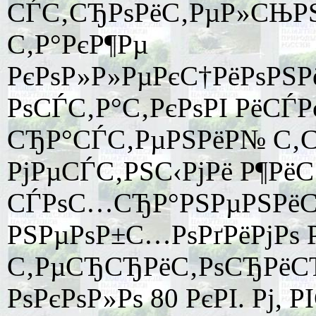
СЃС‚СЂРѕРёС‚РµР»СЊР
С‚Р°РєР¶Рµ
РєРѕР»Р»РµРєС†РёРѕРЅР
РѕСЃС‚Р°С‚РєРѕРІ РёСЃ
СЂР°СЃС‚РµРЅРёР№ С‚С
РјРµСЃС‚РЅС‹РјРё Р¶Рё
СЃРѕС…СЂР°РЅРµРЅРёСЏ
РЅРµРѕР±С…РѕРґРёРјРѕ 
С‚РµСЂСЂРёС‚РѕСЂРёС
РѕРєРѕР»Рѕ 80 РєРІ. Рј,