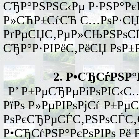
СЂР°РЅРЅС‹Рµ Р·РЅР°Рє
Р»СЋР±СѓСЋ С…РѕР·СЏ
РґРµСЏС‚РµР»СЊРЅРѕСЃ
СЂР°Р·РІРёС‚РёСЏ РѕР±
2. Р•СЂСѓРЅР°
Р’ Р±РµСЂРµРіРѕРІС‹
РїРѕ Р»РµРІРѕРјСѓ Р±РµС
РѕРєСЂРµСЃС‚РЅРѕСЃС
Р•СЂСѓРЅР°РєРѕРІРѕ Рё 