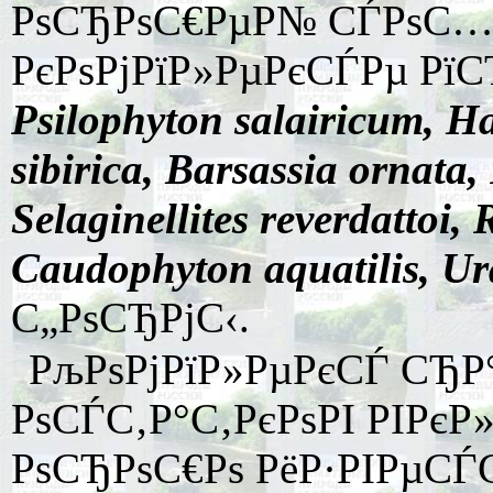
РѕСЂРѕС€РµР№ СЃРѕС…С
РєРѕРјРїР»РµРєСЃРµ Рї
Psilophyton salairicum, Ha
sibirica, Barsassia ornata,
Selaginellites reverdattoi,
Caudophyton aquatilis, Ur
С„РѕСЂРјС‹.
РљРѕРјРїР»РµРєСЃ СЂ
РѕСЃС‚Р°С‚РєРѕРІ РІРє
РѕСЂРѕС€Рѕ РёР·РІРµСЃС