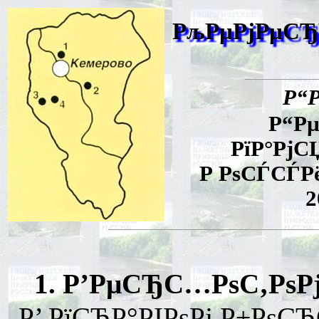
РљРµРјРµСЂ
Р“Р
Р“Рµ
РїР°РјС
Р РѕСЃСЃРё
2
1. Р’РµСЂС…РѕС‚РѕРј
Р’ РїСЂР°РІРѕРј Р±РѕСЂ