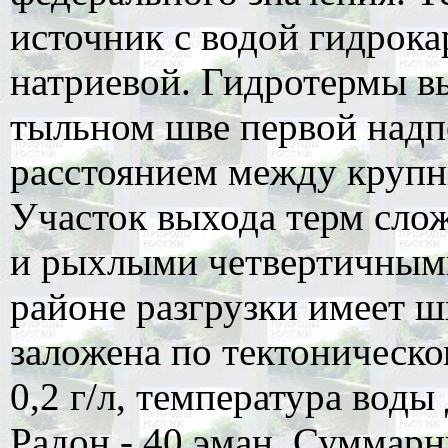
источник с водой гидрока
натриевой. Гидротермы в
тыльном шве первой надп
расстоянием между крупн
Участок выхода терм сло
и рыхлыми четвертичными
районе разгрузки имеет ш
заложена по тектоническо
0,2 г/л, температура воды
Радон - 40 эман. Суммарн