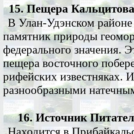
15. Пещера Кальцитовая.
В Улан-Удэнском районе
памятник природы геомор
федерального значения. Э
пещера восточного побере
рифейских известняках. 
разнообразными натечны
16. Источник Питателе
Находится в Прибайкальс