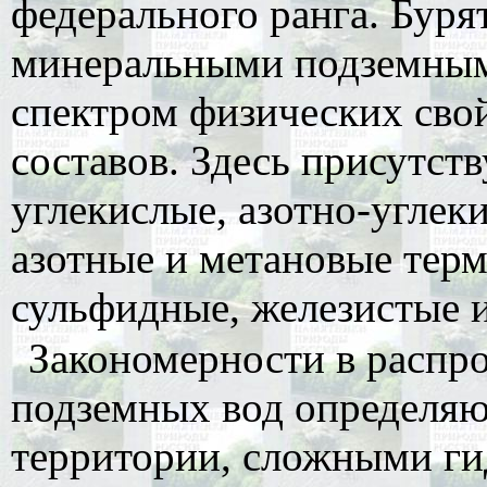
федерального ранга. Буря
минеральными подземным
спектром физических свой
составов. Здесь присутст
углекислые, азотно-углек
азотные и метановые тер
сульфидные, железистые 
Закономерности в распр
подземных вод определяю
территории, сложными г