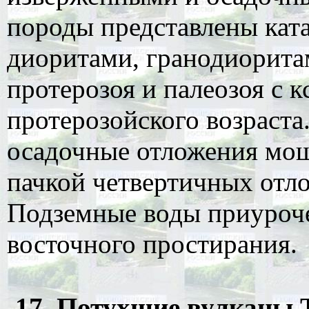
породы представлены кат
диоритами, гранодиорита
протерозоя и палеозоя с 
протерозойского возраста
осадочные отложения мощ
пачкой четвертичных отл
Подземные воды приуроче
восточного простирания.
17. Потухшие вулканы Ту