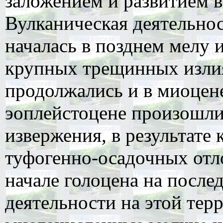
заложением и развитием в
Вулканическая деятельнос
началась в позднем мелу 
крупных трещинных излия
продолжались и в миоцене
эоплейстоцене произошл
извержения, в результате
туфогенно-осадочных отло
начале голоцена на после
деятельности на этой тер