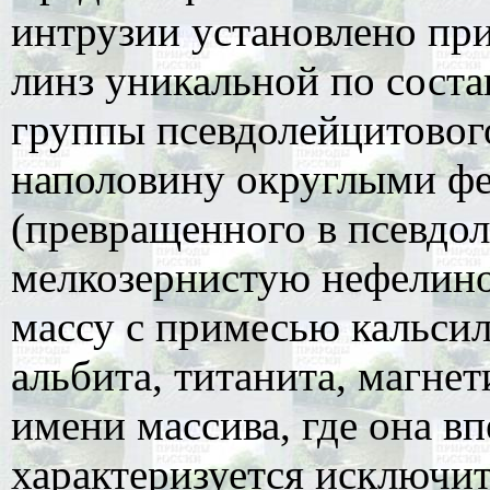
интрузии установлено при
линз уникальной по сост
группы псевдолейцитовог
наполовину округлыми фе
(превращенного в псевдо
мелкозернистую нефелин
массу с примесью кальсил
альбита, титанита, магнет
имени массива, где она в
характеризуется исключи