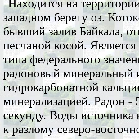
Находится на территории
западном берегу оз. Кото
бывший залив Байкала, о
песчаной косой. Являетс
типа федерального значен
радоновый минеральный и
гидрокарбонатной кальцие
минерализацией. Радон - 5
секунду. Воды источника
к разлому северо-восточн