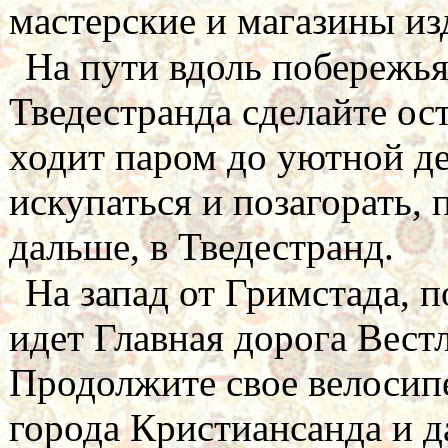
мастерские и магазины из
На пути вдоль побережья
Тведестранда сделайте ос
ходит паром до уютной д
искупаться и позагорать,
дальше, в Тведестранд.
На запад от Гримстада, 
идет Главная дорога Вестл
Продолжите свое велосип
города Кристиансанда и д