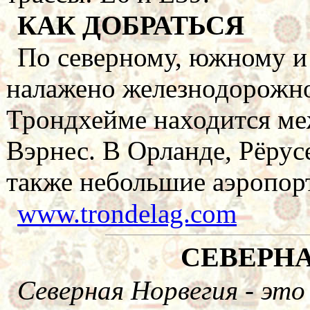
КАК ДОБРАТЬСЯ
По северному, южному и
налажено железнодорожно
Трондхейме находится м
Вэрнес. В Орланде, Рёрусе
также небольшие аэропор
www.trondelag.com
СЕВЕРН
Северная Норвегия - это