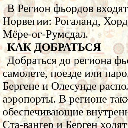
В Регион фьордов входят
Норвегии: Рогаланд, Хорд
Мёре-ог-Румсдал.
КАК ДОБРАТЬСЯ
Добраться до региона ф
самолете, поезде или паро
Бергене и Олесунде рас
аэропорты. В регионе так
обеспечивающие внутренн
Ста-вангер и Берген ходя