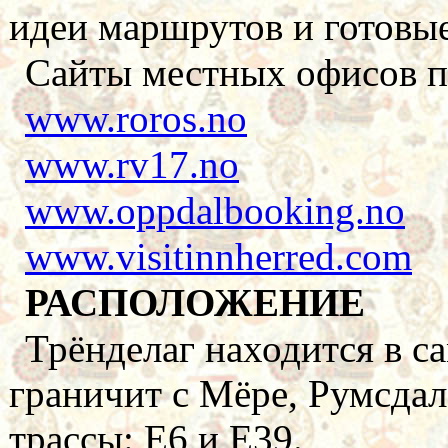
идеи маршрутов и готовые
Сайты местных офисов по
www.roros.no
www.rv17.no
www.oppdalbooking.no
www.visitinnherred.com
РАСПОЛОЖЕНИЕ
Трёнделаг находится в с
граничит с Мёре, Румсда
трассы: Е6 и Е39.