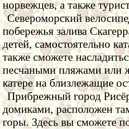
норвежцев, а также турист
Североморский велосипе
побережья залива Скагерр
детей, самостоятельно ка
также сможете насладить
песчаными пляжами или ж
катере на близлежащие ос
Прибрежный город Рисёр
домиками, расположен там
горы. Здесь вы сможете 