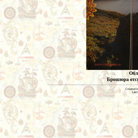
Обл
Брошюра отск
Created 
Last