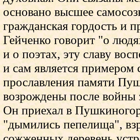
основано высшее самосозн
гражданская гордость и п
Гейченко говорит "о людя
и о поэтах, эту славу во
и сам является примером 
прославления памяти Пуш
возрождены после войны 
Он приехал в Пушкиногорь
"дымились пепелища", вз
сожженных деревень устр