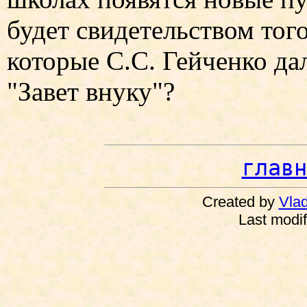
будет свидетельством тог
которые С.С. Гейченко да
"Завет внуку"?
главн
Created by
Vlad
Last modi