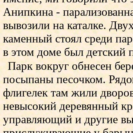
Анипкина - парализованна
вывозили на каталке. Дв
каменный стоял среди пар
в этом доме был детский п
Парк вокруг обнесен бе
посыпаны песочком. Рядо
флигелек там жили дворов
невысокий деревянный к
управляющий и другие в
прислуживающие у барын