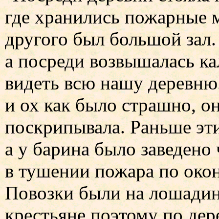
где хранились пожарные м
другого был большой зал.
а посреди возвышалась ка
видеть всю нашу деревню
и ох как было страшно, он
поскрипывала. Раньше эт
а у барина было заведено
в тушении пожара по окон
Повозки были на лошадин
крестьяне поэтому по дер