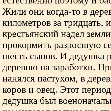
естественно поэтому и б
Жили они когда-то в дерев
километров за тридцать, 
крестьянский надел земли
прокормить разросшую с
шесть сынов. И дедушка р
деревню на заработки. П
нанялся пастухом, в дере
коров и овец. Этот перио
дедушка был военоначаль