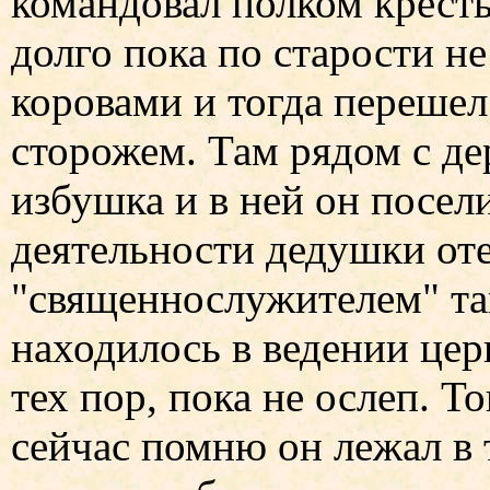
командовал полком кресть
долго пока по старости не
коровами и тогда переше
сторожем. Там рядом с д
избушка и в ней он посел
деятельности дедушки от
"священнослужителем" та
находилось в ведении це
тех пор, пока не ослеп. Т
сейчас помню он лежал в 