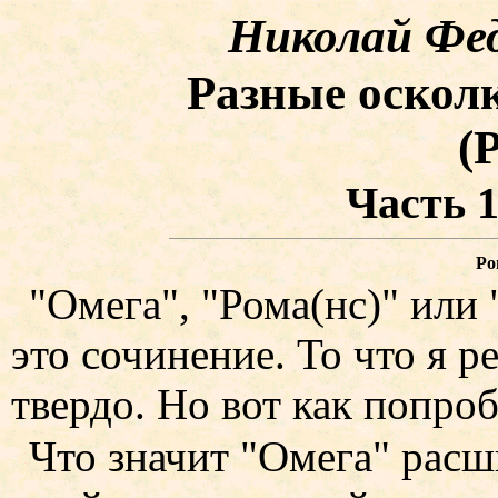
Николай Фед
Разные оскол
(
Часть 
Ро
"Омега", "Рома(нс)" или 
это сочинение. То что я 
твердо. Но вот как попроб
Что значит "Омега" расш