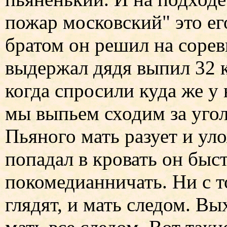
пожар московский" это ег
братом он решил на сорев
выдержал дядя выпил 32 кр
когда спросили куда же у
мы выпьем сходим за угол
Пьяного мать разует и уло
попадал в кровать он быс
покомедианничать. Ни с то
глядят, и мать следом. В