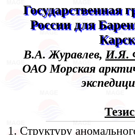
Государственная г
России для Барен
Карск
В.А. Журавлев,
И.Я.
ОАО Морская арктич
экспедици
Тези
1. Структуру аномальног