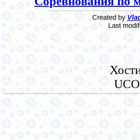
Соревнования по м
Created by
Vlad
Last modi
Хост
UCO