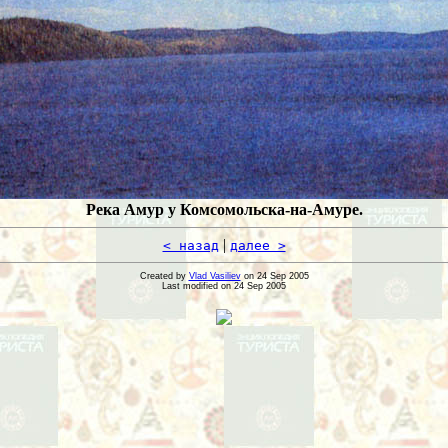
Река Амур у Комсомольска-на-Амуре.
|
< назад
далее >
Created by
Vlad Vasiliev
on 24 Sep 2005
Last modified on 24 Sep 2005