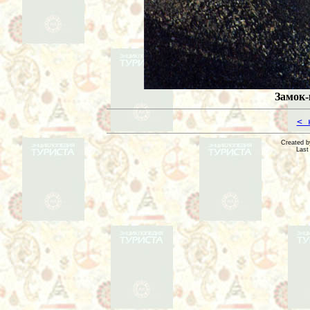
Замок-
< 
Created 
Last