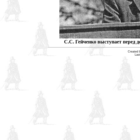
С.С. Гейченко выступает перед д
Created 
Las