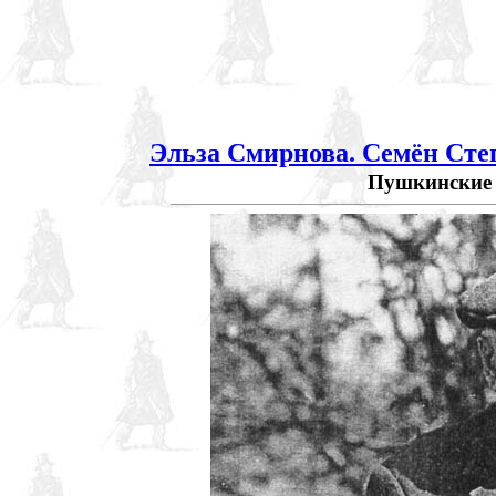
Эльза Смирнова. Семён Сте
Пушкинские Го