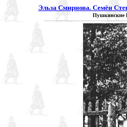
Эльза Смирнова. Семён Сте
Пушкинские Гор