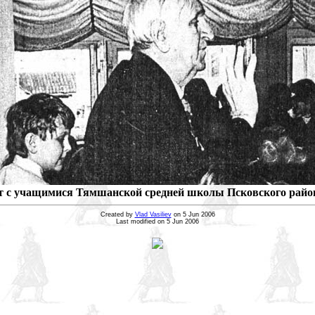
ет с учащимися Тямшанской средней школы Псковского района 
Created by
Vlad Vasiliev
on 5 Jun 2006
Last modified on 5 Jun 2006