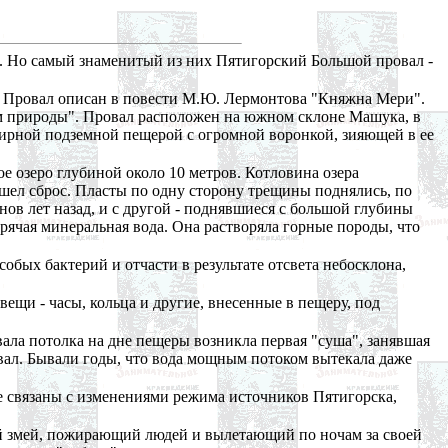
х. Но самый знаменитый из них Пятигорский Большой провал -
. Провал описан в повести М.Ю. Лермонтова "Княжна Мери".
ом природы". Провал расположен на южном склоне Машука, в
бширной подземной пещерой с огромной воронкой, зияющей в ее
е озеро глубиной около 10 метров. Котловина озера
шел сброс. Пласты по одну сторону трещины поднялись, по
нов лет назад, и с другой - поднявшиеся с большой глубины
рячая минеральная вода. Она растворяла горные породы, что
собых бактерий и отчасти в результате отсвета небосклона,
ещи - часы, кольца и другие, внесенные в пещеру, под
ала потолка на дне пещеры возникла первая "суша", занявшая
овал. Бывали годы, что вода мощным потоком вытекала даже
е связаны с изменениями режима источников Пятигорска,
ий змей, пожирающий людей и вылетающий по ночам за своей