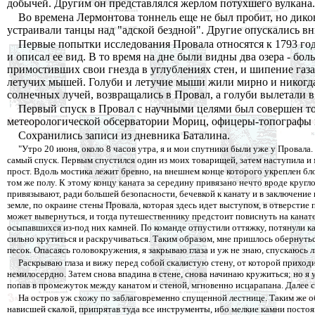
добычей. Другим он представлялся жерлом потухшего вулкана. 
Во времена Лермонтова тоннель еще не был пробит, но дик
устраивали танцы над "адской бездной". Другие опускались вниз
Первые попытки исследования Провала относятся к 1793 го
и описал ее вид. В то время на дне были видны два озера - б
примостивших свои гнезда в углублениях стен, и шипение газ
летучих мышей. Голуби и летучие мыши жили мирно и никогда 
солнечных лучей, возвращались в Провал, а голуби вылетали в
Первый спуск в Провал с научными целями был совершен тол
метеорологической обсерватории Мориц, офицеры-топографы 
Сохранились записи из дневника Баталина.
"Утро 20 июня, около 8 часов утра, я и мои спутники были уже у Провала
самый спуск. Первым спустился один из моих товарищей, затем наступила и м
прост. Вдоль мостика лежит бревно, на внешнем конце которого укреплен бло
том же полу. К этому концу каната за середину привязано нечто вроде кругло
привязывают, ради большей безопасности, бечевкой к канату и в заключение г
земле, по окраине стены Провала, которая здесь идет выступом, в отверстие
может вывернуться, и тогда путешественнику предстоит повиснуть на канате
осыпавшихся из-под них камней. По команде отпустили оттяжку, потянули кан
сильно крутиться и раскручиваться. Таким образом, мне пришлось обернуться о
песок. Опасаясь головокружения, я закрываю глаза и уж не знаю, спускаюсь 
Раскрываю глаза и вижу перед собой скалистую стену, от которой приходит
немилосердно. Затем снова впадина в стене, снова начинаю кружиться; но я
попав в промежуток между канатом и стеной, мгновенно исцарапана. Далее с
На остров уж схожу по заблаговременно спущенной лестнице. Таким же об
нависшей скалой, припрятав туда все инструменты, ибо мелкие камни постоя