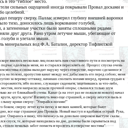
ь в это "гиблое" место.
бители сильных ощущений иногда покрывали Провал досками и
обо целебной.
дал пещеру сверху. Паллас измерил глубину внешней воронки
было тихо, доносилось лишь воркование голубей,
ки, а затененные участки были заняты сплошными рядами
няли друг друга. Рано утром летучие мыши, убегающие от
ь голуби и улетали мыши.
ель минеральных вод Ф.А. Баталин, директор Тифлисской
скоре явилось несколько лиц пожелать нам счастливого пути и посмотреть на
подчас одолевала меня, но я старался пересилить ее. Процесс спуска очень
лом мостика и снова выходит наружу через отверстие, нарочно сделанное в
жусь на полено, пропустив канат между ног, дабы иметь его перед собою; меня
другою за веревку-оттяжку, начинаю сползать ногами вперед, припав грудью к
 осторожность, ибо полено, служащее сиденьем, зацепившись за что-либо,
од мостик, ноги напрасно искали прочной опоры; слышался только шум
ько же от ближайшей стены. Канат (а на этот раз не пожалели нового) начал
 круги, круги, круги! Взглянуть вниз еще страшней, а сверху несется пыль и
я слышу крики сверху: "Упирайся ногами!"
то боком; сверху летит куча песку и мелких камней, которые бьют
 дно, все еще страшное дно Провала. Новый выступ и вдобавок острый. Рука,
дое. Озираюсь и вижу, что нахожусь на довольно широком выступе скалы...
лся спуск, те, которые находились на дне, должны были скрываться под
 стоило немалых забот попасть и пролезть в отверстие мостика".