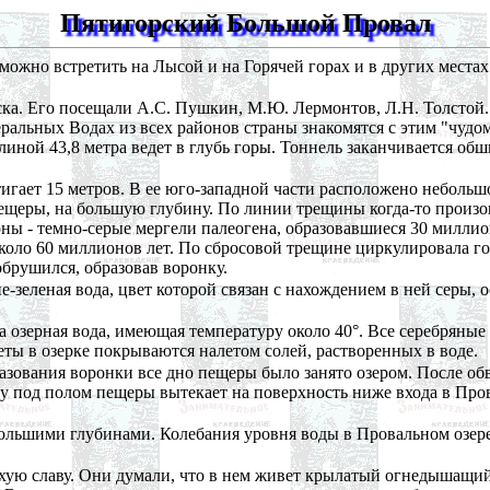
Пятигорский Большой Провал
ожно встретить на Лысой и на Горячей горах и в других места
ка. Его посещали А.С. Пушкин, М.Ю. Лермонтов, Л.Н. Толстой
ральных Водах из всех районов страны знакомятся с этим "чуд
линой 43,8 метра ведет в глубь горы. Тоннель заканчивается о
игает 15 метров. В ее юго-западной части расположено небольшо
ещеры, на большую глубину. По линии трещины когда-то произо
оны - темно-серые мергели палеогена, образовавшиеся 30 миллио
коло 60 миллионов лет. По сбросовой трещине циркулировала го
брушился, образовав воронку.
зеленая вода, цвет которой связан с нахождением в ней серы, о
 озерная вода, имеющая температуру около 40°. Все серебряные в
еты в озерке покрываются налетом солей, растворенных в воде.
азования воронки все дно пещеры было занято озером. После обв
алу под полом пещеры вытекает на поверхность ниже входа в Пр
 большими глубинами. Колебания уровня воды в Провальном озер
охую славу. Они думали, что в нем живет крылатый огнедышащ