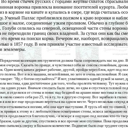
Во время стычек русских с горцами жертвы схваток сбрасывалис
овинная воронка привлекла внимание посетителей курорта. Лю
 в корзине на канате и купались в озере, где вода считалась ос
ду. Ученый Паллас приблизился ползком к краю воронки и наблю
ольшое и малое, соединенные узким проливом. Обычно в глубине 
а. Голуби селились на северной, освещенной части стены ворон
не переходили границ своих владений. За сутки они как бы сме
 это время на поиски корма. Вечером же, наоборот, возвращалис
ько в 1857 году. В нем приняли участие известный исследоват
и землемеры.
. Порядочная коллекция инструментов должна была сопровождать нас на дно. В
оя очередь. Сказать по правде, я чувствовал себя не совсем спокойным, дрожь 
к. Один конец каната держат рабочие, другой, пройдя через блок, идет под по
го полена. Вот и вся машина, незатейливая, но зато и очень неспокойная. Я са
оворят: "Ну, с богом спускайтесь!" И вот, ухватившись одной рукой за канат, 
 пола мостика, едва достаточное для того, чтобы пролезть человеку. Тут нужна
 на одних руках. Вначале сползать было легко, но едва я спустился головой п
ат, я отделился от стены и повис над бездной на аршин ниже мостика и на стол
коло самого себя раз 25, то в ту, то в другую сторону. Все зарябило в глазах:
ли я или все еще продолжаю вертеться на одном месте. Через несколько секунд 
ся отталкиваться ногами, ибо она идет выступами. Я трусь об нее то спиной, 
 уж привык к этому и с любопытством осматриваю стены, искоса заглядываю на
пуск продолжается благополучно, - и вскоре я ощущаю под ногами что-то твер
разом, один за другим, спустились и все прочие мои спутники. Пока продолжа
нно сыпались сверху в большом количестве. Поднятие было еще труднее спуска,