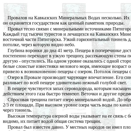
Провалов на Кавказских Минеральных Водах несколько. Их м
он охраняется государством как ценный памятник природы.
Провал тесно связан с минеральными источниками Пятигорс
Каждый год тысячи туристов и лечащихся на Кавказских Мине
восточной части Пятигорска. Узкий горизонтальный тоннель д
потолке, через которую видно небо.
Глубина воронки до дна 41 метр. Пещера в поперечнике дост
постепенно переходит в узкую трещину, рассекающую стены п
другую - опустились. На одном уровне оказались с одной стор
белые слоистые известняки мелового моря, имеющие возраст о
привело к возникновению пещеры с озером. Потолок пещеры о
Озеро в Провале производит чарующее впечатление. Его сине-
разливает по всей пещере удивительно нежный голубой свет.
В пещере чувствуется запах сероводорода, которым насыщена
действием этого газа быстро темнеют. Веточки и другие предм
Сбросовая трещина питает озеро минеральной водой. До обр
2/3 ее площади. При высоком уровне озера часть воды по кан
через тоннель.
Высокая температура озерной воды указывает на ее связь с
видимо, их питает водой общая система трещин.
Провал был известен давно. У местных народов он имел пл