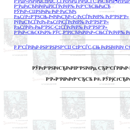
Р‘РµР»РѕРјРµС‡РµС‚СЃРєРѕРµ РјРµСЃС‚РѕСЂРѕР¶РґРµ
Р“РµРѕСЂРіРёРµРІСЃРєРёР№ РєР°СЂСЊРµСЂ
РЎРѕР»СЏРЅРѕРµ РѕР·РµСЂРѕ
РљСѓР±Р°РЅСЊ-Р•РіРѕСЂР»С‹РєСЃРєРёР№ РєР°РЅР°Р»
РўРµСЂСЃРєРѕ-РљСѓРјСЃРєРёР№ РєР°РЅР°Р»
РљСѓРјРѕ-РњР°РЅС‹С‡СЃРєРёР№ РєР°РЅР°Р»
Р‘РѕР»СЊС€РѕР№ РЎС‚Р°РІСЂРѕРїРѕР»СЊСЃРєРёР№ Рє
Р Р°СЃРїРѕР·РЅР°РЅРЅР°СЏ С‡Р°СЃС‚СЊ РєРЅРёРіРё С†
РЎРєР°РЅРёСЂРѕРІР°РЅРёРµ, СЂР°СЃРїРѕР·Р
Р‘Р»Р°РіРѕРґР°СЂСЋ Р®. РЎРјСѓСЂРѕ