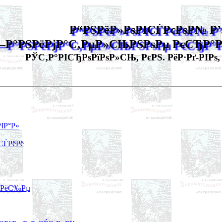
Р“РЅРёР»РѕРІСЃРєРѕР№ Р’.
Р°РЅРёРјР°С‚РµР»СЊРЅРѕРµ РєСЂР°Р
РЎС‚Р°РІСЂРѕРїРѕР»СЊ, РєРЅ. РёР·Рґ-РІРѕ, 1
ІР°Р»
СЃРёРё
Р»РёС‰Рµ