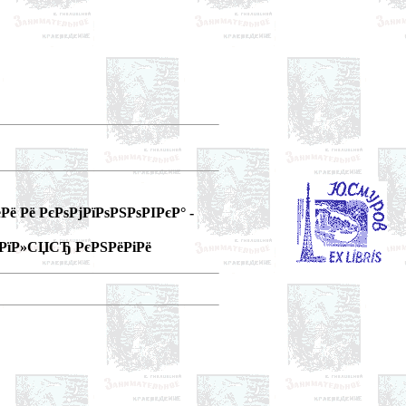
 Рё РєРѕРјРїРѕРЅРѕРІРєР° -
РїР»СЏСЂ РєРЅРёРіРё