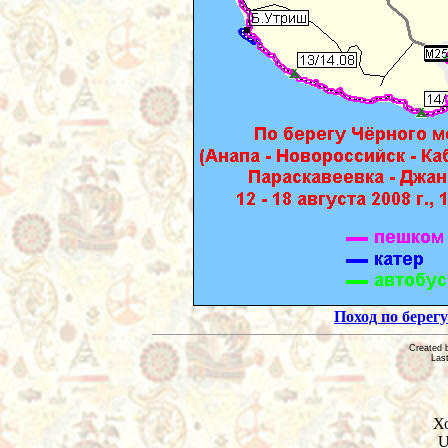
Поход по берегу
Created 
Las
Х
U