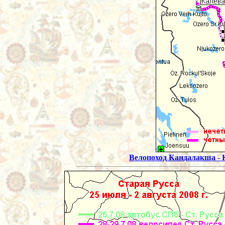
Велопоход Кандалакша - К