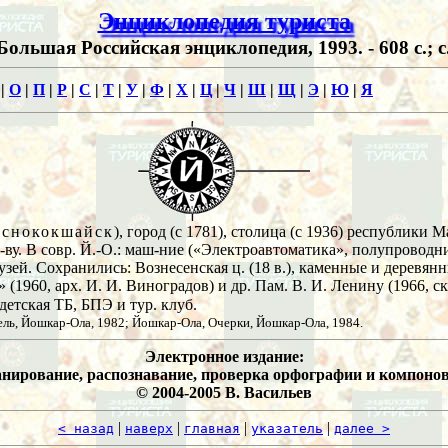
Энциклопедия туриста
Большая Российская энциклопедия, 1993. - 608 с.; с
|
О
|
П
|
Р
|
С
|
Т
|
У
|
Ф
|
Х
|
Ц
|
Ч
|
Ш
|
Щ
|
Э
|
Ю
|
Я
снококшайск
), город (с 1781), столица (с 1936) республики М
-ву. В совр. Й.-О.: маш-ние («Электроавтоматика», полупроводни
ч. музей. Сохранились: Вознесенская ц. (18 в.), каменные и деревя
» (1960, арх. И. И. Виноградов) и др. Пам. В. И. Ленину (1966, с
 детская ТБ, БПЭ и тур. клуб.
ель, Йошкар-Ола, 1982; Йошкар-Ола, Очерки, Йошкар-Ола, 1984.
Электронное издание:
нирование, распознавание, проверка орфографии и компонов
© 2004-2005 В. Васильев
|
|
|
|
< назад
наверх
главная
указатель
далее >