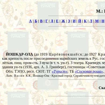
М.: 
А
|
Б
|
В
|
Г
|
Д
|
Е
|
Ж
|
З
|
И
|
Й
|
К
|
Л
|
М
|
Н
ЙОШК
А
Р-ОЛ
А
(до 1919
Царёвококшайск
; до 1927
Кра
как крепость после присоединения марийских земель к Рус. гос
лёгкая, пищ. пром-сть. 3 вуза (в т. ч. ун-т). 3 театра. Краевед
здания ун-та (1936, арх. А. З. Гринберг), гостиницы «Советская
Обл. ТЭПО, респ. СЮТ; ТГ
«Турист»
. ТБ
«Сосновая роща»
,
Лит.:
Васин
К.К., Йошкар-Ола - Красный город. Справочник-путеводит
Ска