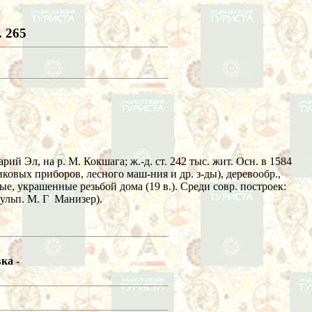
. 265
арий Эл, на р. М. Кокшага; ж.-д. ст. 242 тыс. жит. Осн. в 1584
ковых приборов, лесного маш-ния и др. з-ды), деревообр.,
нные, украшенные резьбой дома (19 в.). Среди совр. построек:
кульп. М. Г Манизер).
ка -