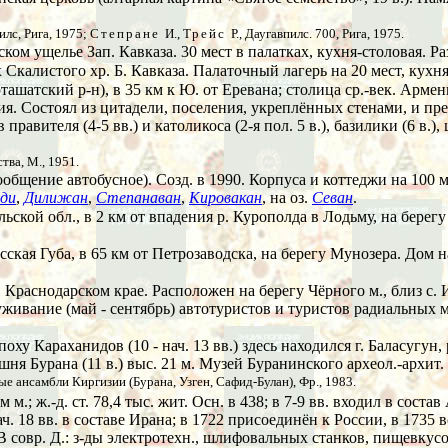
пилс, Рига, 1975;
Степране
И.,
Трейс
Р.,
Даугавпилс. 700, Рига, 1975.
ском ущелье Зап. Кавказа. 30 мест в палатках, кухня-столовая. 
Скалистого хр. Б. Кавказа. Палаточный лагерь на 20 мест, кухн
ташатский р-н), в 35 км к Ю. от Еревана; столица ср.-век. Арме
ия. Состоял из цитадели, поселения, укреплённых стенами, и пр
вителя (4-5 вв.) и католикоса (2-я пол. 5 в.), базилики (6 в.), ц.
тва, М., 1951.
(сообщение автобусное). Созд. в 1990. Корпуса и коттеджи на 100 м
рди
,
Дилижан
,
Степанаван
,
Кировакан
, на оз.
Севан
.
ьской обл., в 2 км от впадения р. Курополда в Лодьму, на берегу
асская Губа, в 65 км от Петрозаводска, на берегу Мунозера. Дом
 Краснодарском крае. Расположен на берегу Чёрного м., близ с. 
луживание (май - сентябрь) автотуристов и туристов радиальных
эпоху Караханидов (10 - нач. 13 вв.) здесь находился г. Баласуг
шня Бурана (11 в.) выс. 21 м. Музей Буранинского археол.-архит.
е ансамбли Киргизии (Бурана, Узген, Сафид-Булан), Фр., 1983.
м.; ж.-д. ст. 78,4 тыс. жит. Осн. в 438; в 7-9 вв. входил в соста
нач. 18 вв. в составе Ирана; в 1722 присоединён к России, в 1735
 В совр. Д.: з-ды электротехн., шлифовальных станков, пищевкус