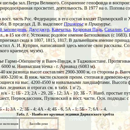
я шельфа зал. Петра Великого. Сохранение генофонда и воспроиз
иродоохранная просветит. деятельность. В 1977 на о. Попова с
ю вост. часть Рос. Федерации; в его состав входят Приморский и
 обл. В пределах Д. В. выделяют
Приморье
и
Приамурье
.
й заповедник
,
Джугджур
,
Камчатка
,
Кедровая Падь
,
Сахалин
,
Си
., в 15 км от г. Устюжна; родовое имение Батюшковых (с 1683). 
ем приезжал сюда в 1807, 1815, 1817. В дальнейшем имение прина
гостил А. И. Куприн, написавший здесь многие свои рассказы. С
кого краеведч. музея).
ечье Гармо-Обихингоу и Ванч-Пяндж, в Таджикистане. Протягива
 6000 м. Наивысшая точка - г. Арнавад (6083 м).
0 км разница высот составляет 2900-3000 м, со стороны р. Ванч 
400-3200 м. В ниж. части склонов преим. степная и древесно-кус
яющиеся на выс. 4200-4500 м нивальными ландшафтами. Высота ф
х ледниках и отрогах см. в табл. 1 и 2).
/к - 1; 1Б - 23; 2А - 29, 2Б - 12; 3А - 10; 3Б - 7. Наиб. простые
аест, Первоклассник, Пулковский в вост. части. Осн. подходы: с 
 3А - 2; 3Б - 4; 4А - 4; 4Б - 6, 5А - 1; 5Б - 7; 6А - 4.
Табл. 1.
- Наиболее крупные ледники Дарвазского хребта
я экспозиция
Бассейн реки