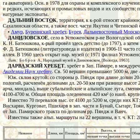
га акватории). Осн. в 1978 для охраны и комплексного изучени
и редких, исчезающих и промысловых видов и их сообществ; пр
натурные экспонаты.
Д
А
ЛЬНИЙ ВОСТ
О
К
, территория, к к-рой относят крайню
Сахалинская области, а также вост. части Якутии и Читинской
•
Амур
,
Буреинский хребет
,
Бурея
,
Дальневосточный Морско
ДАН
И
ЛОВСКОЕ
, село в Устюженском р-не Вологодской обл
К. Н. Батюшкова, к-рый провёл здесь детство (до 1797), а зат
Ф. Д. Батюшкова (литературоведа и издателя) в 1906-11 часто 
аллея. В 1960 здесь открыт нар. музей (с 1971 филиал Устюженс
Лит.:
Бобров
А., Народный музей в Даниловском, [Вологда, 1963].
ДАРВ
А
ЗСКИЙ ХРЕБ
Е
Т
, хребет в Зап. Памире, в междур
Академии Наук хребту
. Св. 50 вершин превышают 5000 м, две -
Юж. склон крутой: со стороны р. Пяндж при длине долин 20-4
пологий, расчленён долинами дл. 20-50 км при разнице высот 2
арча, миндаль), выше субальпийские и альпийские луга, смен
4100-4700 м. Общая площадь оледенения 420 км² (о наиб. крупны
Известно 70 перевалов выс. от 4100 до 5200 м, среди них КТ: н
Висхарви, Курговат, Пшихарв в зап. части и Бунай, Сытарг, Ток
от Зап. Памирского тракта по долинам рр. Пяндж и Ванч.
Известны также альп. маршруты на 22 вершины, в т. ч. КТ: 2Б - 1;
Высота, м
Название
Длина, км
Площадь, км²
Обща
низшая точка
высшая точка