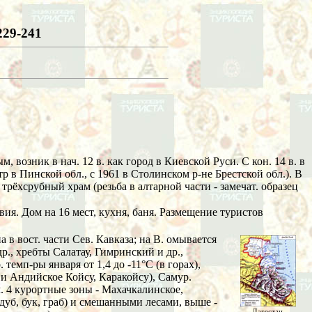
229-241
ым, возник в нач. 12 в. как город в Киевской Руси. С кон. 14 в. в
р в Пинской обл., с 1961 в Столинском р-не Брестской обл.). В
 трёхсрубный храм (резьба в алтарной части - замечат. образец
вия. Дом на 16 мест, кухня, баня. Размещение туристов
а в вост. части Сев. Кавказа; на В. омывается
р., хребты Салатау, Гимринский и др.,
 темп-ры января от 1,4 до -11°C (в горах),
е и Андийское Койсу, Каракойсу), Самур.
. 4 курортные зоны - Махачкалинское,
дуб, бук, граб) и смешанными лесами, выше -
Дагестан.