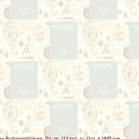
 Рыбинского вдхр. Пл. ок. 113 тыс. га. Осн. в 1945 для