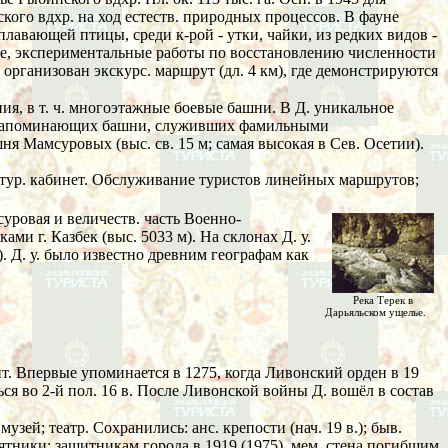
ого вдхр. на ход естеств. природных процессов. В фауне
оплавающей птицы, среди к-рой - утки, чайки, из редких видов -
ике, экспериментальные работы по восстановлению численности
организован экскурс. маршрут (дл. 4 км), где демонстрируются
ния, в т. ч. многоэтажные боевые башни. В Д. уникальное
ов, напоминающих башни, служивших фамильными
я Мамсуровых (выс. св. 15 м; самая высокая в Сев. Осетии).
.), тур. кабинет. Обслуживание туристов линейных маршрутов;
я суровая и величеств. часть Военно-
ми г. Казбек (выс. 5033 м). На склонах Д. у.
. Д. у. было известно древним географам как
Река Терек в
Дарьяльском ущелье.
 жит. Впервые упоминается в 1275, когда Ливонский орден в 19
ся во 2-й пол. 16 в. После Ливонской войны Д. вошёл в состав
узей; театр. Сохранились: анс. крепости (нач. 19 в.); быв.
амятники: защитникам города в 1919 (1975), мем. стена погибшим