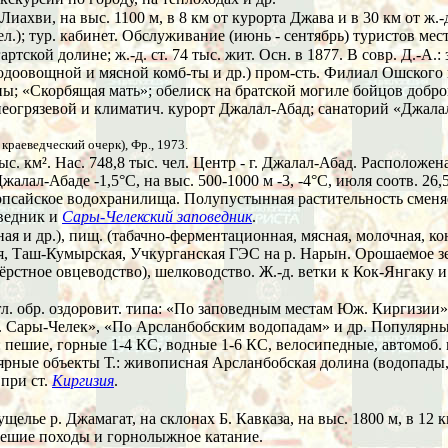
. Лиахви, на выс. 1100 м, в 8 км от курорта Джава и в 30 км от ж.
чел.); тур. кабинет. Обслуживание (июнь - сентябрь) туристов м
артской долине; ж.-д. ст. 74 тыс. жит. Осн. в 1877. В совр. Д.-А.
, плодоовощной и мясной комб-ты и др.) пром-сть. Филиал Ошског
; «Скорбящая мать»; обелиск на братской могиле бойцов добров
альнеогрязевой и климатич. курорт Джалал-Абад; санаторий «Джа
краеведческий очерк), Фр., 1973.
тыс. км². Нас. 748,8 тыс. чел. Центр - г. Джалал-Абад. Расположен
 Джалал-Абаде
-1,5°C,
на выс. 500-1000 м -3, -4°C, июля соотв. 26,5
урпсайское водохранилища. Полупустынная растительность сменяе
оведник и
Сары-Челекский заповедник
.
йная и др.), пищ. (табачно-ферментационная, мясная, молочная, ко
ая, Таш-Кумырская, Учкурганская ГЭС на р. Нарын. Орошаемое зе
шёрстное овцеводство), шелководство. Ж.-д. ветки к Кок-Янгаку
гл. обр. оздоровит. типа: «По заповедным местам Юж. Киргизии»
. Сары-Челек», «По Арсланбобским водопадам» и др. Популярн
 пешие, горные 1-4 КС, водные 1-6 КС, велосипедные, автомоб.
ярные объекты Т.: живописная Арсланбобская долина (водопады,
при ст.
Киргизия
.
ущелье р. Джамагат, на склонах Б. Кавказа, на выс. 1800 м, в 1
ешие походы и горнолыжное катание.