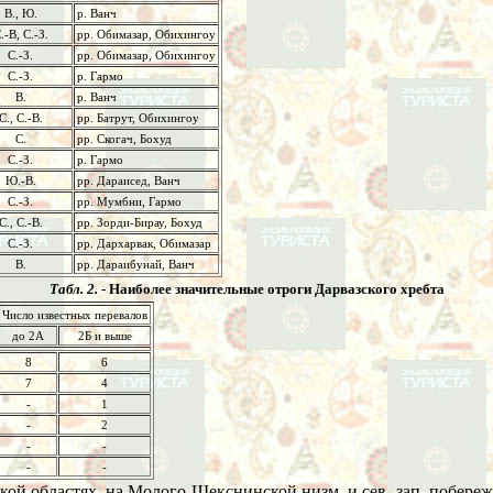
В., Ю.
р. Ванч
.-В, С.-З.
рр. Обимазар, Обихингоу
С.-З.
рр. Обимазар, Обихингоу
С.-З.
р. Гармо
В.
р. Ванч
С., С.-В.
рр. Батрут, Обихингоу
С.
рр. Скогач, Бохуд
С.-З.
р. Гармо
Ю.-В.
рр. Дараисед, Ванч
С.-З.
рр. Мумбни, Гармо
С., С.-В.
рр. Зорди-Бирау, Бохуд
С.-З.
рр. Дархарвак, Обимазар
В.
рр. Дараибунай, Ванч
Табл. 2.
- Наиболее значительные отроги Дарвазского хребта
Число известных перевалов
до 2А
2Б и выше
8
6
7
4
-
1
-
2
-
-
-
-
кой областях, на Молого-Шекснинской низм. и сев.-зап. побережье