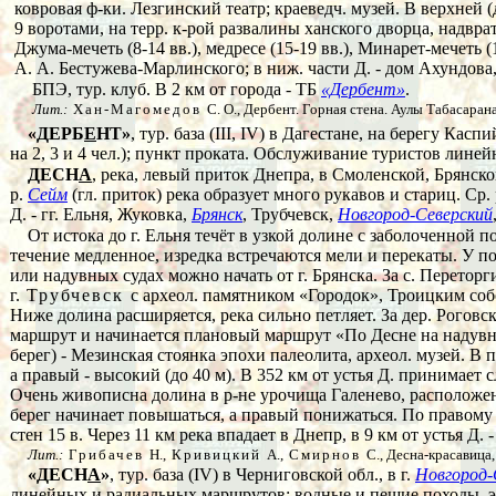
ковровая ф-ки. Лезгинский театр; краеведч. музей. В верхней 
9 воротами, на терр. к-рой развалины ханского дворца, надвратн
Джума-мечеть (8-14 вв.), медресе (15-19 вв.), Минарет-мечеть (1
А. А. Бестужева-Марлинского; в ниж. части Д. - дом Ахундова, п
БПЭ, тур. клуб. В 2 км от города - ТБ
«Дербент»
.
Лит.:
Хан-Магомедов
С. О., Дербент. Горная стена. Аулы Табасарана
«ДЕРБ
Е
НТ»
, тур. база (III, IV) в Дагестане, на берегу Ка
на 2, 3 и 4 чел.); пункт проката. Обслуживание туристов лин
ДЕСН
А
, река, левый приток Днепра, в Смоленской, Брянск
р.
Сейм
(гл. приток) река образует много рукавов и стариц. Ср.
Д. - гг. Ельня, Жуковка,
Брянск
, Трубчевск,
Новгород-Северский
От истока до г. Ельня течёт в узкой долине с заболоченной 
течение медленное, изредка встречаются мели и перекаты.
У по
или надувных судах можно начать от г. Брянска. За с. Перетор
г.
Трубчевск
с археол. памятником «Городок», Троицким собо
Ниже долина расширяется, река сильно петляет. За дер. Роговс
маршрут и начинается плановый маршрут «По Десне на надувны
берег) - Мезинская стоянка эпохи палеолита, археол. музей. В
а правый - высокий (до 40 м). В 352 км от устья Д. принимает 
Очень живописна долина в р-не урочища Галенево, расположенн
берег начинает повышаться, а правый понижаться. По правому б
стен 15 в. Через 11 км река впадает в Днепр, в 9 км от устья Д. -
Лит.:
Грибачев
Н.,
Кривицкий
А.,
Смирнов
С., Десна-красавица,
«ДЕСН
А
»
, тур. база (IV) в Черниговской обл., в г.
Новгород-
линейных и радиальных маршрутов; водные и пешие походы, эк