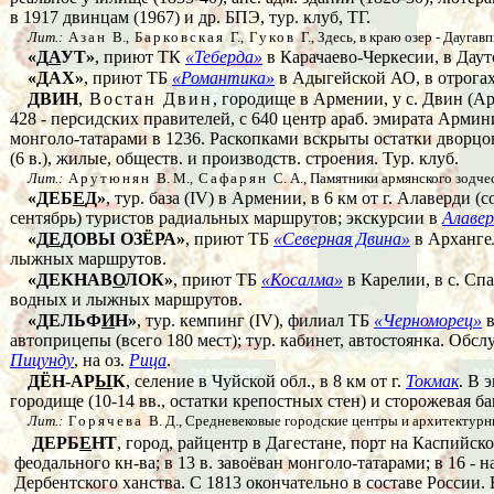
в 1917 двинцам (1967) и др. БПЭ, тур. клуб, ТГ.
Лит.:
Азан
В.,
Барковская
Г.,
Гуков
Г., Здесь, в краю озер - Даугав
«Д
А
УТ»
, приют ТК
«Теберда»
в Карачаево-Черкесии, в Даут
«ДАХ»
, приют ТБ
«Романтика»
в Адыгейской АО, в отрогах 
ДВИН
,
Востан Двин
, городище в Армении, у с. Двин (Ар
428 - персидских правителей, с 640 центр араб. эмирата Армин
монголо-татарами в 1236. Раскопками вскрыты остатки дворцов пра
(6 в.), жилые, обществ. и производств. строения. Тур. клуб.
Лит.:
Арутюнян
В. М.,
Сафарян
С. А., Памятники армянского зодчес
«ДЕБ
Е
Д»
, тур. база (IV) в Армении, в 6 км от г. Алаверди 
сентябрь) туристов радиальных маршрутов; экскурсии в
Алаве
«Д
Е
ДОВЫ ОЗЁРА»
, приют ТБ
«Северная Двина»
в Архангел
лыжных маршрутов.
«ДЕКНАВ
О
ЛОК»
, приют ТБ
«Косалма»
в Карелии, в с. Сп
водных и лыжных маршрутов.
«ДЕЛЬФ
И
Н»
, тур. кемпинг (IV), филиал ТБ
«Черноморец»
в
автоприцепы (всего 180 мест); тур. кабинет, автостоянка. Обс
Пицунду
, на оз.
Рица
.
ДЁН-АР
Ы
К
, селение в Чуйской обл., в 8 км от г.
Токмак
. В 
городище (10-14 вв., остатки крепостных стен) и сторожевая ба
Лит.:
Горячева
В. Д., Средневековые городские центры и архитектурны
ДЕРБ
Е
НТ
, город, райцентр в Дагестане, порт на Каспийском 
феодального кн-ва; в 13 в. завоёван монголо-татарами; в 16 - 
Дербентского ханства. С 1813 окончательно в составе России.