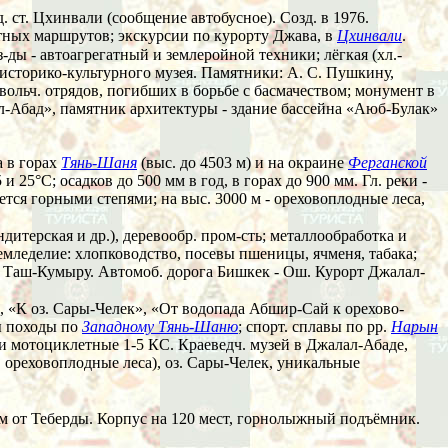
-д. ст. Цхинвали (сообщение автобусное). Созд. в 1976.
естных маршрутов; экскурсии по курорту Джава, в
Цхинвали
.
: з-ды - автоагрегатный и землеройной техники; лёгкая (хл.-
о историко-культурного музея. Памятники: А. С. Пушкину,
ольч. отрядов, погибших в борьбе с басмачеством; монумент в
лал-Абад», памятник архитектуры - здание бассейна «Аюб-Булак»
а в горах
Тянь-Шаня
(выс. до 4503 м) и на окраине
Ферганской
 и 25°C; осадков до 500 мм в год, в горах до 900 мм. Гл. реки -
тся горными степями; на выс. 3000 м - ореховоплодные леса,
ндитерская и др.), деревообр. пром-сть; металлообработка и
мледелие: хлопководство, посевы пшеницы, ячменя, табака;
 и Таш-Кумыру. Автомоб. дорога Бишкек - Ош. Курорт Джалал-
, «К оз. Сары-Челек», «От водопада Абшир-Сай к орехово-
ы походы по
Западному Тянь-Шаню
; спорт. сплавы по рр.
Нарын
 и мотоциклетные 1-5 КС. Краеведч. музей в Джалал-Абаде,
 ореховоплодные леса), оз. Сары-Челек, уникальные
2 км от Теберды. Корпус на 120 мест, горнолыжный подъёмник.