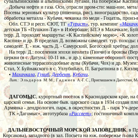
субальпийскими и альпийскими лугами. На побережье Каспийск
Добыча нефти и газа. Осн. отрасли пром-сти: маш-ние, мета
Посевы зерновых культур (пшеница, рис), виноградарство, сад
обработка металла - Кубачи, чеканка по меди - Гоцатль, произ
Обл. СТЭ и респ. СЮТ, ТГ
«Турист»
, тур. кемпинг
«Махачк
детская ТБ «Пушкин-Тау» в Избербаше; БПЭ в Махачкале, Буйн
терр. Д. проходят маршруты: «К Каспийскому морю», «К золо
Каспия» и др. В пределах Д. возможны самодеят. тур. походы:
самодеят. Т. - юж. часть Д. - Самурский, Богосский хребты; д
На терр. Д.: поселения эпохи неолита (Гинчи) и бронзы (Верх
церкви (в с. Датуна, 10-11 вв., и др.); каменные оборонит. пос
живописные террасоподобные аулы (Кубачи, Чох) и др. Музеи: 
Стал, У. Буйнакского в с. Уллубийаул, П. Багратиона в г. Кизля
•
Махачкала
,
Гуниб
,
Дербент
,
Кубачи
.
Лит.:
Эльдаров
М. М.,
Гаджиев
А.-Г. С., Приглашаем в Дагестан, 
ДАГОМ
Ы
С
, курортный посёлок в Краснодарском крае, на 
царской семьи. На основе быв. царского сада в 1934 создан пл
Армянка - дендрологич. парк, в окрестностях Д. - парк Уч-дере
ТК «Дагомыс», автотурбаза
«Рассвет»
; гостиничный компле
ДАЛЬНЕВОСТ
О
ЧНЫЙ МОРСК
О
Й ЗАПОВ
Е
ДНИК
, в П
Корсакова), западного (в зал. Посьета на юж. побережье п-ова К