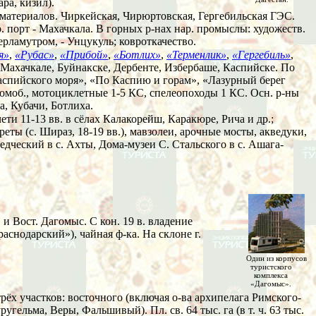
ра, кизил).
ойматериалов. Чиркейская, Чирюртовская, Гергебильская ГЭС.
. порт - Махачкала. В горных р-нах нар. промыслы: художеств.
ерламутром, - Унцукуль; ковроткачество.
я»
,
«Рубас»
,
«Прибой»
,
«Ботлих»
,
«Терменлик»
,
«Гергебиль»
,
 Махачкале, Буйнакске, Дербенте, Избербаше, Каспийске. По
аспийского моря», «По Каспию и горам», «Лазурный берег
томоб., мотоциклетные 1-5 КС, спелеопоходы 1 КС. Осн. р-ны
а, Кубачи, Ботлиха.
ети 11-13 вв. в сёлах Калакорейш, Каракюре, Рича и др.;
ареты (с. Шираз, 18-19 вв.), мавзолеи, арочные мосты, акведуки,
дческий в с. Ахты, Дома-музеи С. Стальского в с. Ашага-
. и Вост. Дагомыс. С кон. 19 в. владение
аснодарский»), чайная ф-ка. На склоне г.
Один из корпусов
туристского
комплекса
«Дагомыс».
трёх участков: восточного (включая о-ва архипелага Римского-
угельма, Веры, Фальшивый). Пл. св. 64 тыс. га (в т. ч. 63 тыс.