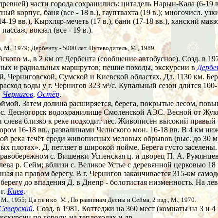
(древней) части города сохранились: цитадель Нарын-Кала (6-19 
ый корпус, баня (все - 18 в.), гауптвахта (19 в.); многочисл. уз
4-19 вв.), Кырхляр-мечеть (17 в.), бани (17-18 вв.), ханский мавз
ассаж, вокзал (все - 19 в.).
, М., 1979; Дербенту - 5000 лет. Путеводитель, М., 1989.
спийского м., в 2 км от Дербента (сообщение автобусное). Созд. в
ейных и радиальных маршрутов; пешие походы, экскурсии в
Дербе
ой, Черниговской, Сумской и Киевской областях. Дл. 1130 км. Б
 расход воды у г. Чернигов 323 м³/с. Купальный сезон длится 100
,
Чернигов
,
Остёр
.
поймой. Затем долина расширяется, берега, покрытые лесом, пов
с. Десногорск водохранилище Смоленской АЭС. Весной от Жуков
ги слева близко к реке подходит лес. Живописен высокий правый
ром 16-18 вв., развалинами Челнского мон. 16-18 вв. В 4 км ниж
кой река течёт среди живописных меловых обрывов (выс. до 30 м)
х плотах». Д. петляет в широкой пойме. Берега густо заселены
 правобережном с. Вишенки Успенская ц. и дворец П. А. Румянцев
слева р. Сейм; вблизи с. Великое Устье с деревянной церковью 18
ая на правом берегу. В г. Чернигов заканчивается 315-км самоде
ерегу до впадения Д. в Днепр - болотистая низменность. На лево
 г.
Киев
.
 М., 1955;
Цапенко
М.,
По равнинам Десны и Сейма, 2 изд., М., 1970.
Северский
. Созд. в 1981. Коттеджи на 360 мест (комнаты на 3 и 4
скурсии по городу, на теплоходах и др.