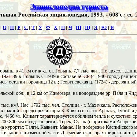
Энциклопедия туриста
льшая Российская энциклопедия, 1993. - 608 с.; сс. 
|
О
|
П
|
Р
|
С
|
Т
|
У
|
Ф
|
Х
|
Ц
|
Ч
|
Ш
|
Щ
|
Э
|
Ю
|
Я
Горынь, в 41 км от ж.-д. ст. Горынь. 7,7 тыс. жит. По археол. данн
 1921-39 в Польше. С 1939 в составе БССР (с 1940 город, райцент
сь: остатки городища 12 в.; Георгиевская ц. (1724) - деревянный
ьской обл., в 12 км от Ижмозера, на водоразделе рр. Пала и Чид
тыс. км². Нас. 1792 тыс. чел. Столица - г. Махачкала. Расположен
 южной - предгорья и горы Б. Кавказа: плато Арактау, Гуниб и д
. 4466 м). Климат характеризуется обилием тепла и сухостью; ср.
 200-800 мм в год. Гл. реки - Терек, Сулак (с притоками Аварско
на курортах Талги, Каякент, Манас. На побережье Каспийского м
тельность низменной части Д. сменяется в горах широколиста, (