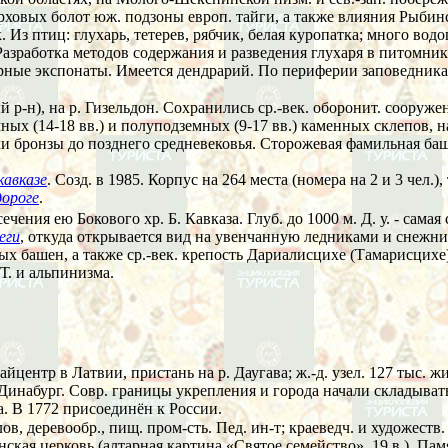
овых болот юж. подзоны европ. тайги, а также влияния Рыбинск
. Из птиц: глухарь, тетерев, рябчик, белая куропатка; много вод
 Разработка методов содержания и разведения глухаря в питомн
урные экспонаты. Имеется дендрарий. По периферии заповедника 
 р-н), на р. Гизельдон. Сохранились ср.-век. оборонит. сооруже
емных (14-18 вв.) и полуподземных (9-17 вв.) каменных склеп
хи бронзы до позднего средневековья. Сторожевая фамильная башн
кавказе
. Созд. в 1985. Корпус на 264 места (номера на 2 и 3 чел
дороге
.
сечения ею Бокового хр. Б. Кавказа. Глуб. до 1000 м. Д. у. - сама
еги
, откуда открывается вид на увенчанную ледниками и снежника
ых башен, а также ср.-век. крепость Дариалисцихе (Тамарисцихе)
 Т. и альпинизма.
 райцентр в Латвии, пристань на р. Даугава; ж.-д. узел. 127 тыс.
Динабург. Совр. границы укрепления и города начали складывать
а. В 1772 присоединён к России.
в, деревообр., пищ. пром-сть. Пед. ин-т; краеведч. и художеств. м
анская церковь (алтарная картина «Святое семейство», 19 в.). П