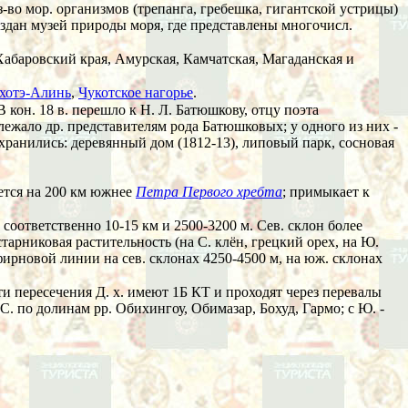
-во мор. организмов (трепанга, гребешка, гигантской устрицы)
оздан музей природы моря, где представлены многочисл.
 Хабаровский края, Амурская, Камчатская, Магаданская и
хотэ-Алинь
,
Чукотское нагорье
.
В кон. 18 в. перешло к Н. Л. Батюшкову, отцу поэта
длежало др. представителям рода Батюшковых; у одного из них -
охранились: деревянный дом (1812-13), липовый парк, сосновая
ется на 200 км южнее
Петра Первого хребта
; примыкает к
соответственно 10-15 км и 2500-3200 м. Сев. склон более
тарниковая растительность (на С. клён, грецкий орех, на Ю.
ирновой линии на сев. склонах 4250-4500 м, на юж. склонах
 пути пересечения Д. х. имеют 1Б КТ и проходят через перевалы
С. по долинам рр. Обихингоу, Обимазар, Бохуд, Гармо; с Ю. -