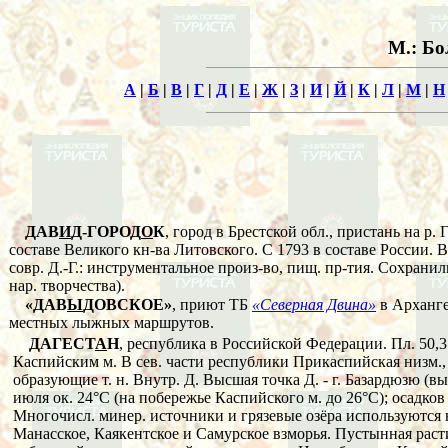
М.: Бо
А
|
Б
|
В
|
Г
|
Д
|
Е
|
Ж
|
З
|
И
|
Й
|
К
|
Л
|
М
|
Н
ДАВ
И
Д-ГОРОД
О
К
, город в Брестской обл., пристань на р. 
составе Великого кн-ва Литовского. С 1793 в составе России. В
совр. Д.-Г.: инструментальное произ-во, пищ. пр-тия. Сохранили
нар. творчества).
«ДАВ
Ы
ДОВСКОЕ»
, приют ТБ
«Северная Двина»
в Архангел
местных лыжных маршрутов.
ДАГЕСТ
А
Н
, республика в Российской Федерации. Пл. 50,3 
Каспийским м. В сев. части республики Прикаспийская низм., в
образующие т. н. Внутр. Д. Высшая точка Д. - г. Базардюзю (выс
июля ок. 24°C (на побережье Каспийского м. до 26°C); осадков
Многочисл. минер. источники и грязевые озёра используются 
Манасское, Каякентское и Самурское взморья. Пустынная расти