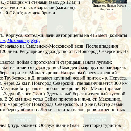
вв.) с мощными стенами (выс. до 12 м) и
Цитадель Нарын-Кала в
кие улочки жилых кварталов (магалов),
Дербенте.
олей (18 в.); дом декабриста
 1976. Корпуса, коттеджи, дачи-автоприцепы на 415 мест (комнаты
нт
,
Махачкалу
,
Кубу
.
ерёт начало на Смоленско-Московской возв. После впадения
-120 дней. Регулярное судоходство от г. Новгород-Северский. На
ышаются, пойма с протоками и старицами занята лугами;
ки начинается судоходство. Самодеят. маршрут на байдарках
 берег в р-не с. Монастырище. На правом берегу - древний
е Трубчевска в Д. впадает крупный левый приток - р. Нерусса.
. Через 22 км г. Новгород-Северский, где заканчивается 300-км
. Местами встречаются небольшие рощи. В с. Мезин (правый
а-Задунайского (18 в.). Здесь левый берег низменный луговой,
 в. В 26 км ниже устья Сейма пристань и ж.-д. ст. Макошино.
ят. маршрут от Новгорода-Северского. В р-не г. Остёр левый
м берегу вблизи с. Летки - остатки валов, рвов и крепостных
 чел.); тур. кабинет. Обслуживание (май - сентябрь) туристов