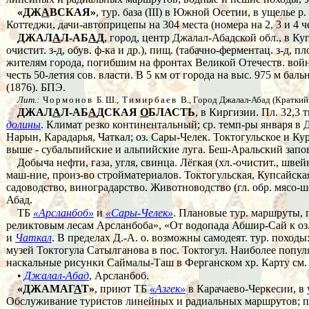
«ДЖ
А
ВСКАЯ»
, тур. база (III) в Южной Осетии, в ущелье р
Коттеджи, дачи-автоприцепы на 304 места (номера на 2, 3 и 4 
ДЖАЛ
А
Л-АБ
А
Д
, город, центр Джалал-Абадской обл., в Куг
очистит. з-д, обув. ф-ка и др.), пищ. (табачно-ферментац. з-д
жителям города, погибшим на фронтах Великой Отечеств. войны
честь 50-летия сов. власти. В 5 км от города на выс. 975 м б
(1876). БПЭ.
Лит.:
Чормонов
Б. Ш.,
Тимирбаев
В., Город Джалал-Абад (Краткий 
ДЖАЛ
А
Л-АБ
А
ДСКАЯ
О
БЛАСТЬ
, в Киргизии. Пл. 32,3 
долины
. Климат резко континентальный; ср. темп-ры января в
Нарын, Карадарья, Чаткал; оз. Сары-Челек. Токтогульское и К
выше - субальпийские и альпийские луга. Беш-Аральский зап
Добыча нефти, газа, угля, свинца. Лёгкая (хл.-очистит., шве
маш-ние, произ-во стройматериалов. Токтогульская, Купсайск
садоводство, виноградарство. Животноводство (гл. обр. мясо-
Абад.
ТБ
«Арсланбоб»
и
«Сары-Челек»
. Плановые тур. маршруты, 
реликтовым лесам Арсланбоба», «От водопада Абшир-Сай к оз
и
Чаткал
. В пределах
Д.-А. о.
возможны самодеят. тур. походы:
музей Токтогула Сатылганова в пос. Токтогул. Наиболее попул
наскальные рисунки Саймалы-Таш в Ферганском хр. Карту см. 
•
Джалал-Абад
, Арсланбоб.
«ДЖАМАГ
А
Т»
, приют ТБ
«Азгек»
в Карачаево-Черкесии, в 
Обслуживание туристов линейных и радиальных маршрутов; п