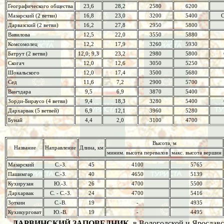
Географического общества
23,6
28,2
2580
6200
Мазарский (2 ветви)
16,8
23,0
3200
5400
С
Дарвазский (2 ветви)
16,2
27,8
2950
5800
Вавилова
12,5
22,0
3550
5880
Комсомолец
12,2
17,9
3260
5930
Батрут (2 ветви)
12,0; 9,3
23,2
2980
5800
Скогач
12,0
12,6
3050
5250
Шокальского
12,0
17,4
3500
5680
Сед
11,6
7,2
2900
5700
Ванчдара
9,5
6,9
3870
5400
Зорди-Бираусо (4 ветви)
9,4
18,3
3280
5400
Дархарвак (5 ветвей)
6,9
12,1
3960
5280
Бунай
4,4
2,0
3100
4700
Высота, м
Название
Направление
Длина, км
миним. высота перевалов
макс. высота вершин
Мазарский
С.-З.
45
4100
5765
Пашимгар
С.-З.
40
4650
5139
Кухирузан
Ю.-З.
26
4700
5500
Дархарвак
С. - С.-З.
24
4700
5416
Зоткин
С.-В.
19
-
4935
Кухикурговат
Ю.-В.
19
-
4495
Д
А
РВИНСКИЙ ЗАПОВ
Е
ДНИК
, в Вологодской и Ярославс