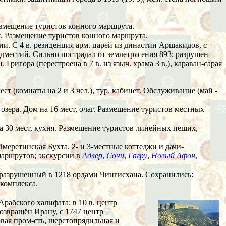
Размещение туристов конного маршрута.
я. Размещение туристов конного маршрута.
нии. С 4 в. резиденция арм. царей из династии Аршакидов, с
едместий. Сильно пострадал от землетрясения 893; разрушен
 Григора (перестроена в 7 в. из языч. храма 3 в.), караван-сарая
ест (комнаты на 2 и 3 чел.), тур. кабинет. Обслуживание (май -
 озера. Дом на 16 мест, очаг. Размещение туристов местных
 на 30 мест, кухня. Размещение туристов линейных пеших,
Имеретинская Бухта. 2- и 3-местные коттеджи и дачи-
 маршрутов; экскурсии в
Адлер
,
Сочи
,
Гагру
,
Новый Афон
,
ун, разрушенный в 1218 ордами Чингисхана. Сохранились:
 комплекса.
в Арабского халифата; в 10 в. центр
 возвращён Ирану, с 1747 центр
овая пром-сть, шерстопрядильная и