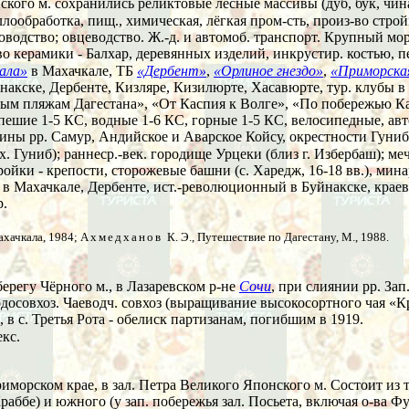
ого м. сохранились реликтовые лесные массивы (дуб, бук, чина
ллообработка, пищ., химическая, лёгкая пром-сть, произ-во стр
оводство; овцеводство. Ж.-д. и автомоб. транспорт. Крупный мор
-во керамики - Балхар, деревянных изделий, инкрустир. костью, п
ала»
в Махачкале, ТБ
«Дербент»
,
«Орлиное гнездо»
,
«Приморска
акске, Дербенте, Кизляре, Кизилюрте, Хасавюрте, тур. клубы в
тым пляжам Дагестана», «От Каспия к Волге», «По побережью К
 пешие 1-5 КС, водные 1-6 КС, горные 1-5 КС, велосипедные, ав
олины рр. Самур, Андийское и Аварское Койсу, окрестности Гуниб
. Гуниб); раннеср.-век. городище Урцеки (близ г. Избербаш); меч
тройки - крепости, сторожевые башни (с. Харедж, 16-18 вв.), мин
в Махачкале, Дербенте, ист.-революционный в Буйнакске, краеве
р.
Махачкала, 1984;
Ахмедханов
К. Э.,
Путешествие по Дагестану, М., 1988.
берегу Чёрного м., в Лазаревском р-не
Сочи
, при слиянии рр. Зап
одосовхоз. Чаеводч. совхоз (выращивание высокосортного чая «Кр
, в с. Третья Рота - обелиск партизанам, погибшим в 1919.
кс.
риморском крае, в зал. Петра Великого Японского м. Состоит из 
раббе) и южного (у зап. побережья зал. Посьета, включая о-ва Фур